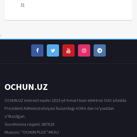
31
-
OCHUN.UZ
OCHUN.UZ internet nashri 2023-yil 9-mart kuni elektron OAV sifatida
Prezident Administratsiyasi huzuridagi AOKA dan ro'yxatdan
o'tkazilgan.
Guvohnoma raqami: 067828
Muassis: ''OCHUN PLUS'' MCHJ