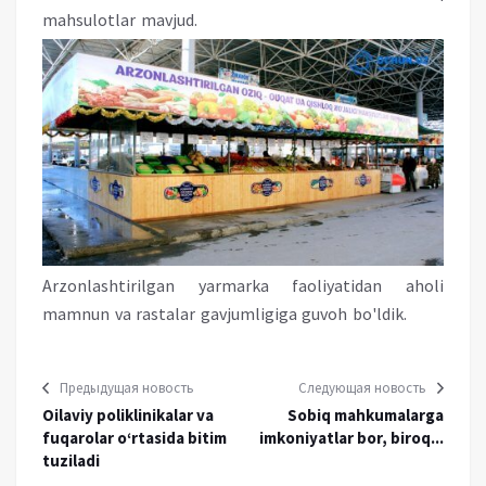
mahsulotlar mavjud.
Arzonlashtirilgan yarmarka faoliyatidan aholi
mamnun va rastalar gavjumligiga guvoh bo'ldik.
Предыдущая новость
Следующая новость
Oilaviy poliklinikalar va
Sobiq mahkumalarga
fuqarolar o‘rtasida bitim
imkoniyatlar bor, biroq...
tuziladi