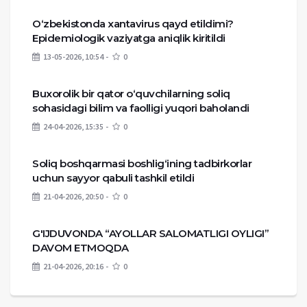
O‘zbekistonda xantavirus qayd etildimi?
Epidemiologik vaziyatga aniqlik kiritildi
13-05-2026, 10:54
0
Buxorolik bir qator o‘quvchilarning soliq
sohasidagi bilim va faolligi yuqori baholandi
24-04-2026, 15:35
0
Soliq boshqarmasi boshlig‘ining tadbirkorlar
uchun sayyor qabuli tashkil etildi
21-04-2026, 20:50
0
G'IJDUVONDA “AYOLLAR SALOMATLIGI OYLIGI”
DAVOM ETMOQDA
21-04-2026, 20:16
0