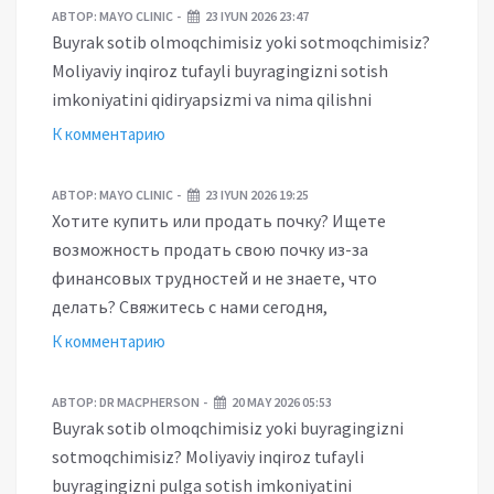
АВТОР:
MAYO CLINIC
23 IYUN 2026 23:47
Buyrak sotib olmoqchimisiz yoki sotmoqchimisiz?
Moliyaviy inqiroz tufayli buyragingizni sotish
imkoniyatini qidiryapsizmi va nima qilishni
К комментарию
АВТОР:
MAYO CLINIC
23 IYUN 2026 19:25
Хотите купить или продать почку? Ищете
возможность продать свою почку из-за
финансовых трудностей и не знаете, что
делать? Свяжитесь с нами сегодня,
К комментарию
АВТОР:
DR MACPHERSON
20 MAY 2026 05:53
Buyrak sotib olmoqchimisiz yoki buyragingizni
sotmoqchimisiz? Moliyaviy inqiroz tufayli
buyragingizni pulga sotish imkoniyatini