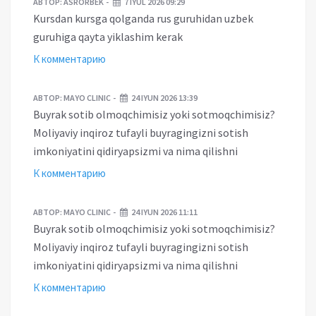
АВТОР:
ASRORBEK
7 IYUL 2026 09:29
Kursdan kursga qolganda rus guruhidan uzbek
guruhiga qayta yiklashim kerak
К комментарию
АВТОР:
MAYO CLINIC
24 IYUN 2026 13:39
Buyrak sotib olmoqchimisiz yoki sotmoqchimisiz?
Moliyaviy inqiroz tufayli buyragingizni sotish
imkoniyatini qidiryapsizmi va nima qilishni
К комментарию
АВТОР:
MAYO CLINIC
24 IYUN 2026 11:11
Buyrak sotib olmoqchimisiz yoki sotmoqchimisiz?
Moliyaviy inqiroz tufayli buyragingizni sotish
imkoniyatini qidiryapsizmi va nima qilishni
К комментарию