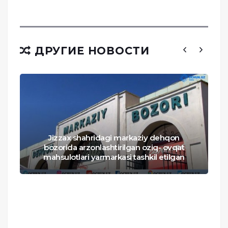
ДРУГИЕ НОВОСТИ
Jizzax shahridagi markaziy dehqon
bozorida arzonlashtirilgan oziq- ovqat
mahsulotlari yarmarkasi tashkil etilgan