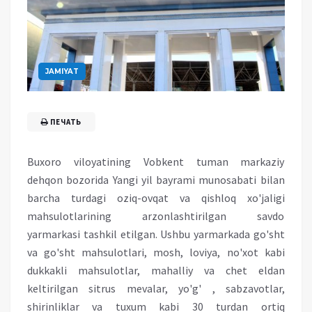
JAMIYAT
ПЕЧАТЬ
Buxoro viloyatining Vobkent tuman markaziy
dehqon bozorida Yangi yil bayrami munosabati bilan
barcha turdagi oziq-ovqat va qishloq xo'jaligi
mahsulotlarining arzonlashtirilgan savdo
yarmarkasi tashkil etilgan. Ushbu yarmarkada go'sht
va go'sht mahsulotlari, mosh, loviya, no'xot kabi
dukkakli mahsulotlar, mahalliy va chet eldan
keltirilgan sitrus mevalar, yo'g' , sabzavotlar,
shirinliklar va tuxum kabi 30 turdan ortiq