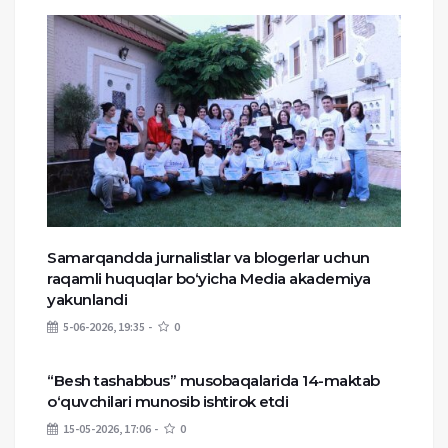
Samarqandda jurnalistlar va blogerlar uchun
raqamli huquqlar bo‘yicha Media akademiya
yakunlandi
5-06-2026, 19:35
0
“Besh tashabbus” musobaqalarida 14-maktab
o‘quvchilari munosib ishtirok etdi
15-05-2026, 17:06
0