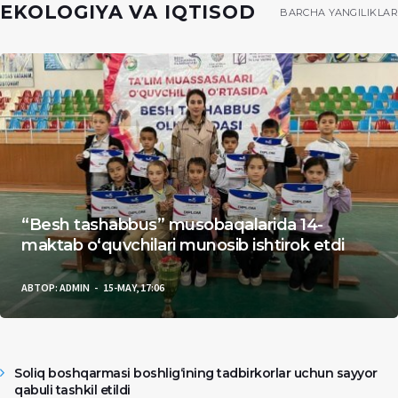
EKOLOGIYA VA IQTISOD
BARCHA YANGILIKLAR
“Besh tashabbus” musobaqalarida 14-
maktab o‘quvchilari munosib ishtirok etdi
АВТОР:
ADMIN
15-MAY, 17:06
Soliq boshqarmasi boshlig‘ining tadbirkorlar uchun sayyor
qabuli tashkil etildi