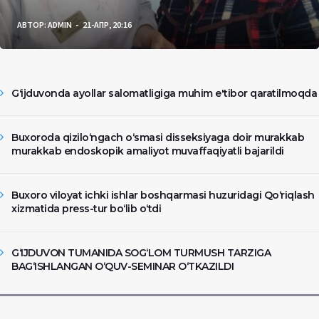
АВТОР:
ADMIN
21-АПР, 20:16
Gʻijduvonda ayollar salomatligiga muhim e'tibor qaratilmoqda
Buxoroda qizilo‘ngach o‘smasi disseksiyaga doir murakkab
murakkab endoskopik amaliyot muvaffaqiyatli bajarildi
Buxoro viloyat ichki ishlar boshqarmasi huzuridagi Qo‘riqlash
xizmatida press-tur bo‘lib o‘tdi
G‘IJDUVON TUMANIDA SOG‘LOM TURMUSH TARZIGA
BAG‘ISHLANGAN O‘QUV-SEMINAR O‘TKAZILDI