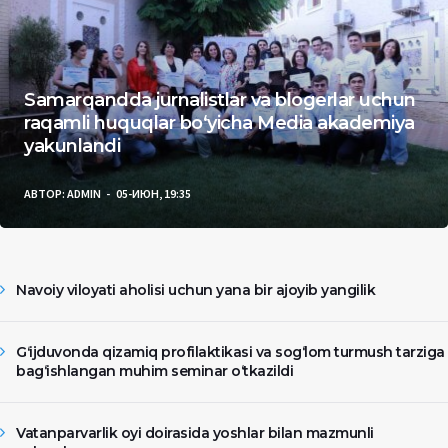
Samarqandda jurnalistlar va blogerlar uchun
raqamli huquqlar bo‘yicha Media akademiya
yakunlandi
АВТОР:
ADMIN
05-ИЮН, 19:35
Navoiy viloyati aholisi uchun yana bir ajoyib yangilik
Gʻijduvonda qizamiq profilaktikasi va sog‘lom turmush tarziga
bag‘ishlangan muhim seminar o‘tkazildi
Vatanparvarlik oyi doirasida yoshlar bilan mazmunli