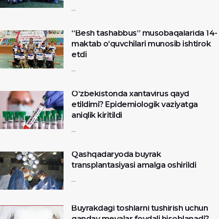
...
“Besh tashabbus” musobaqalarida 14-
maktab o‘quvchilari munosib ishtirok
etdi
...
O‘zbekistonda xantavirus qayd
etildimi? Epidemiologik vaziyatga
aniqlik kiritildi
...
Qashqadaryoda buyrak
transplantasiyasi amalga oshirildi
​​​​...
Buyrakdagi toshlarni tushirish uchun
qanday mevalar foydali hisoblanadi?