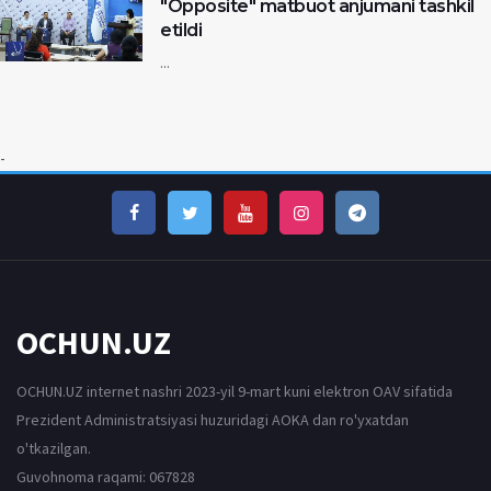
"Opposite" matbuot anjumani tashkil
etildi
...
-
OCHUN.UZ
OCHUN.UZ internet nashri 2023-yil 9-mart kuni elektron OAV sifatida
Prezident Administratsiyasi huzuridagi AOKA dan ro'yxatdan
o'tkazilgan.
Guvohnoma raqami: 067828