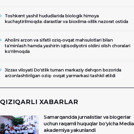
Toshkent yashil hududlarida biologik himoya
kuchaytirilmoqda: daraxtlar va bioxilma-xillik nazorat ostida
Aholini arzon va sifatli oziq-ovqat mahsulotlari bilan
ta’minlash hamda yashirin iqtisodiyotni oldini olish choralari
ko‘rilmoqda
Jizzax viloyati Do‘stlik tuman markaziy dehqon bozorida
arzonlashtirilgan oziq- ovqat yarmarkasi tashkil etildi
QIZIQARLI XABARLAR
Samarqandda jurnalistlar va blogerlar
uchun raqamli huquqlar bo‘yicha Media
akademiya yakunlandi