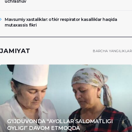
uchrashuv
Mavsumiy xastaliklar: o‘tkir respirator kasalliklar haqida
mutaxassis fikri
JAMIYAT
BARCHA YANGILIKLAR
G'IJDUVONDA “AYOLLAR SALOMATLIGI
OYLIGI” DAVOM ETMOQDA