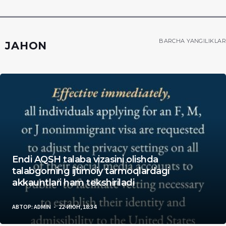
BARCHA YANGILIKLAR
JAHON
Endi AQSH talaba vizasini olishda
talabgorning ijtimoiy tarmoqlardagi
akkauntlari ham tekshiriladi
АВТОР:
ADMIN
22-ИЮН, 18:34