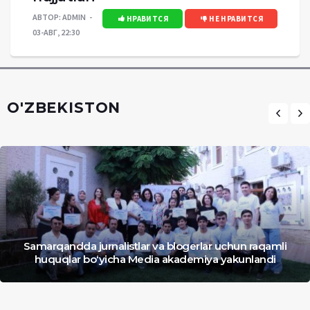
АВТОР:
ADMIN
НРАВИТСЯ
НЕ НРАВИТСЯ
03-АВГ, 22:30
O'ZBEKISTON
Samarqandda jurnalistlar va blogerlar uchun raqamli
huquqlar bo‘yicha Media akademiya yakunlandi