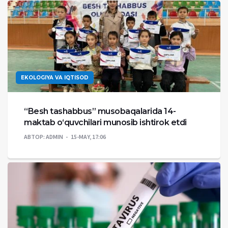
EKOLOGIYA VA IQTISOD
“Besh tashabbus” musobaqalarida 14-
maktab o‘quvchilari munosib ishtirok etdi
АВТОР:
ADMIN
15-MAY, 17:06