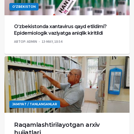
O'ZBEKISTON
O‘zbekistonda xantavirus qayd etildimi?
Epidemiologik vaziyatga aniqlik kiritildi
АВТОР:
ADMIN
13-MAY, 10:54
JAMIYAT / TANLANGANLAR
Raqamlashtirilayotgan arxiv
hujjatlari