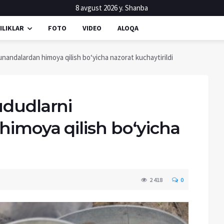
8 avgust 2026 y. Shanba
ILIKLAR
FOTO
VIDEO
ALOQA
nandalardan himoya qilish bo‘yicha nazorat kuchaytirildi
ududlarni
imoya qilish bo‘yicha
2 418
0