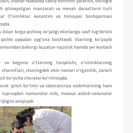
ash, shahar hududida tabiiy biofonni yaratish, biologik
h qilinayotgan manzarali va mevali daraxtlarni turli
har O‘simliklar karantini va himoyasi boshqarmasi
oqda.
 bilan birga qishloq xo‘jaligi ekinlariga xavf tug‘dirishi
qishki uyqudan uyg‘ona boshlaydi. Ularning ko‘payib
r tomonidan bahorgi kuzatuv-nazorat hamda yer kovlash
r va begona o‘tlarning tarqalishi, o‘simliklarning
haroitlari, shuningdek ekin navlari o‘rganilib, zararli
sh bo‘yicha choralar ko‘rilmoqda.
rat qilish bo‘limi va laboratoriya xodimlarining ham
bda tuproqdan namunalar olib, maxsus asbob-uskunalar
ligini aniqlaydi.