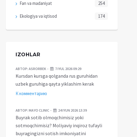
Fan va madaniyat
254
Ekologiya va iqtisod
174
IZOHLAR
АВТОР:
ASRORBEK
7 IYUL 2026 09:29
Kursdan kursga qolganda rus guruhidan
uzbek guruhiga qayta yiklashim kerak
К комментарию
АВТОР:
MAYO CLINIC
24 IYUN 2026 13:39
Buyrak sotib olmoqchimisiz yoki
sotmoqchimisiz? Moliyaviy inqiroz tufayli
buyragingizni sotish imkoniyatini