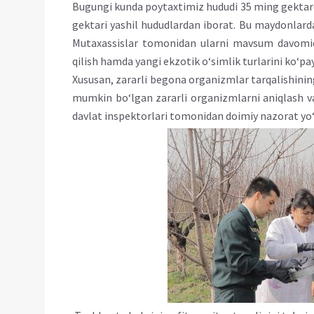
Bugungi kunda poytaxtimiz hududi 35 ming gektard
gektari yashil hududlardan iborat. Bu maydonlarda
Mutaxassislar tomonidan ularni mavsum davomida
qilish hamda yangi ekzotik o‘simlik turlarini ko‘pay
Xususan, zararli begona organizmlar tarqalishining o
mumkin bo‘lgan zararli organizmlarni aniqlash va
davlat inspektorlari tomonidan doimiy nazorat yo‘