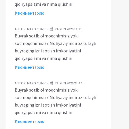
qidiryapsizmi va nima qilishni
К комментарию
АВТОР:
MAYO CLINIC
24 IYUN 2026 11:11
Buyrak sotib olmoqchimisiz yoki
sotmoqchimisiz? Moliyaviy inqiroz tufayli
buyragingizni sotish imkoniyatini
qidiryapsizmi va nima qilishni
К комментарию
АВТОР:
MAYO CLINIC
23 IYUN 2026 23:47
Buyrak sotib olmoqchimisiz yoki
sotmoqchimisiz? Moliyaviy inqiroz tufayli
buyragingizni sotish imkoniyatini
qidiryapsizmi va nima qilishni
К комментарию