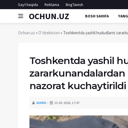
Sayt haqida
Reklama
Bog'lanish
OCHUN.UZ
BOSH SAHIFA
YANG
Ochun.uz
»
O'zbekiston
» Toshkentda yashil hududlarni zararku
Toshkentda yashil h
zararkunandalardan h
nazorat kuchaytirildi
ADMIN
15-03-2026, 17:47