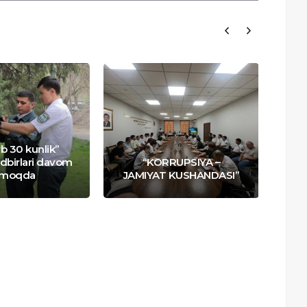
b 30 kunlik”
To
adbirlari davom
“KORRUPSIYA –
uc
tmoqda
JAMIYAT KUSHANDASI”