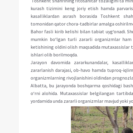
Toshkent shahrining fitosanitar tozaligini ta’minl
kurash tizimini keng joriy etish hamda parvaris
kasalliklardan asrash borasida Toshkent sha
tomonidan qator chora-tadbirlar amalga oshirilm
Bahor fasli kirib kelishi bilan tabiat uyg‘onadi. Shu
mumkin bo‘lgan turli zararli organizmlar ham 
ketishining oldini olish maqsadida mutaxassisla
ishlari olib borilmoqda.
Jarayon davomida zararkunandalar, kasallikla
zararlanish darajasi, ob-havo hamda tuproq-iqlim s
organizmlarning rivojlanishini oldindan prognozla
Albatta, bu jarayonda boshqarma qoshidagi basho
o‘rni alohida. Mutaxassislar belgilangan tarti
yordamida unda zararli organizmlar mavjud yoki yo‘q