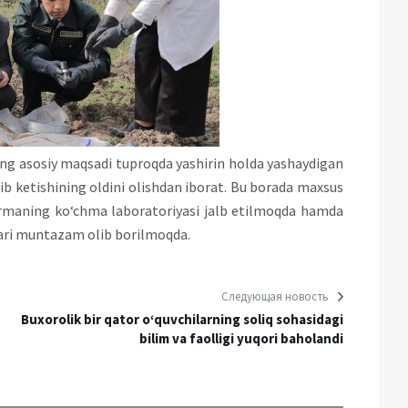
ning asosiy maqsadi tuproqda yashirin holda yashaydigan
ib ketishining oldini olishdan iborat. Bu borada maxsus
qarmaning ko‘chma laboratoriyasi jalb etilmoqda hamda
lari muntazam olib borilmoqda.
Следующая новость
Buxorolik bir qator o‘quvchilarning soliq sohasidagi
bilim va faolligi yuqori baholandi