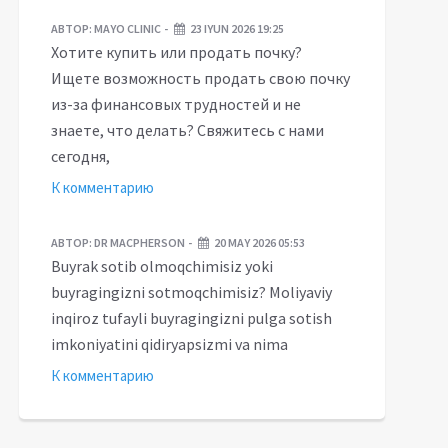
АВТОР:
MAYO CLINIC
23 IYUN 2026 19:25
Хотите купить или продать почку?
Ищете возможность продать свою почку
из-за финансовых трудностей и не
знаете, что делать? Свяжитесь с нами
сегодня,
К комментарию
shkentda kinologlar
hun sinov mashqlari
Ekologik muammolarga
АВТОР:
DR MACPHERSON
20 MAY 2026 05:53
o‘tkazildi
nega befarqmiz?
Buyrak sotib olmoqchimisiz yoki
buyragingizni sotmoqchimisiz? Moliyaviy
inqiroz tufayli buyragingizni pulga sotish
imkoniyatini qidiryapsizmi va nima
К комментарию