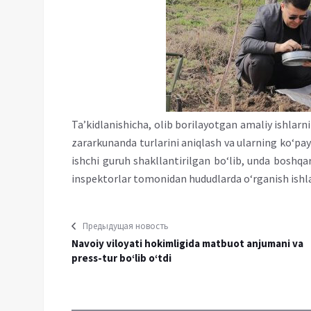
Ta’kidlanishicha, olib borilayotgan amaliy ishlar
zararkunanda turlarini aniqlash va ularning ko‘pay
ishchi guruh shakllantirilgan bo‘lib, unda bosh
inspektorlar tomonidan hududlarda o‘rganish ish
Предыдущая новость
Navoiy viloyati hokimligida matbuot anjumani va
press-tur bo‘lib o‘tdi