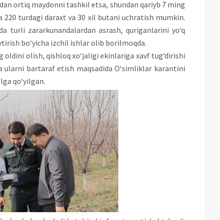
an ortiq maydonni tashkil etsa, shundan qariyb 7 ming
 220 turdagi daraxt va 30 xil butani uchratish mumkin.
 turli zararkunandalardan asrash, quriganlarini yo‘q
tirish bo‘yicha izchil ishlar olib borilmoqda.
ldini olish, qishloq xo‘jaligi ekinlariga xavf tug‘dirishi
 ularni bartaraf etish maqsadida O‘simliklar karantini
lga qo‘yilgan.