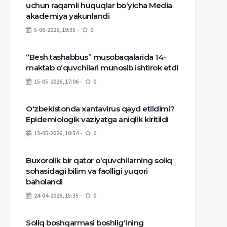
uchun raqamli huquqlar bo‘yicha Media
akademiya yakunlandi
5-06-2026, 19:35
0
“Besh tashabbus” musobaqalarida 14-
maktab o‘quvchilari munosib ishtirok etdi
15-05-2026, 17:06
0
O‘zbekistonda xantavirus qayd etildimi?
Epidemiologik vaziyatga aniqlik kiritildi
13-05-2026, 10:54
0
Buxorolik bir qator o‘quvchilarning soliq
sohasidagi bilim va faolligi yuqori
baholandi
24-04-2026, 15:35
0
Soliq boshqarmasi boshlig‘ining