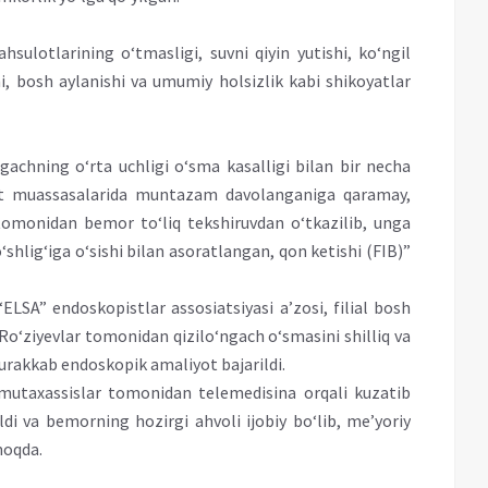
ulotlarining o‘tmasligi, suvni qiyin yutishi, ko‘ngil
hi, bosh aylanishi va umumiy holsizlik kabi shikoyatlar
achning o‘rta uchligi o‘sma kasalligi bilan bir necha
iyot muassasalarida muntazam davolanganiga qaramay,
i tomonidan bemor to‘liq tekshiruvdan o‘tkazilib, unga
‘shlig‘iga o‘sishi bilan asoratlangan, qon ketishi (FIB)”
LSA” endoskopistlar assosiatsiyasi a’zosi, filial bosh
 Ro‘ziyevlar tomonidan qizilo‘ngach o‘smasini shilliq va
 murakkab endoskopik amaliyot bajarildi.
 mutaxassislar tomonidan telemedisina orqali kuzatib
ildi va bemorning hozirgi ahvoli ijobiy bo‘lib, me’yoriy
moqda.