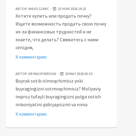
АВТОР:
MAYO CLINIC
23 IYUN 2026 19:25
Хотите купить или продать почку?
Ищете возможность продать свою почку
из-за финансовых трудностей и не
знаете, что делать? Свяжитесь с нами
сегодня,
К комментарию
АВТОР:
DR MACPHERSON
20 MAY 2026 05:53
Buyrak sotib olmoqchimisiz yoki
buyragingizni sotmoqchimisiz? Moliyaviy
inqiroz tufayli buyragingizni pulga sotish
imkoniyatini qidiryapsizmi va nima
Sirdaryoda yana bir
К комментарию
murakkab jarrohlik
Sobiq mahkumalarga
amaliyoti o'tkazildi
imkoniyatlar bor, biroq...