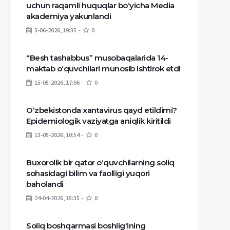
uchun raqamli huquqlar bo‘yicha Media
akademiya yakunlandi
5-06-2026, 19:35
0
“Besh tashabbus” musobaqalarida 14-
maktab o‘quvchilari munosib ishtirok etdi
15-05-2026, 17:06
0
O‘zbekistonda xantavirus qayd etildimi?
Epidemiologik vaziyatga aniqlik kiritildi
13-05-2026, 10:54
0
Buxorolik bir qator o‘quvchilarning soliq
sohasidagi bilim va faolligi yuqori
baholandi
24-04-2026, 15:35
0
Soliq boshqarmasi boshlig‘ining