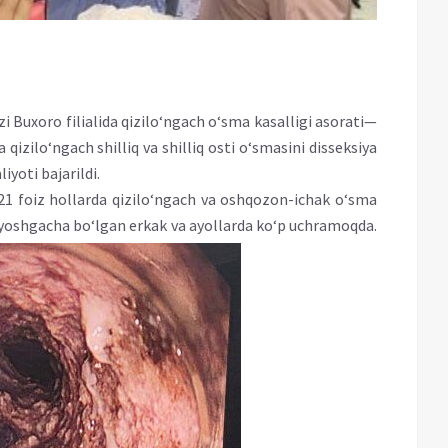
 Buxoro filialida qizilo‘ngach o‘sma kasalligi asorati—
qizilo‘ngach shilliq va shilliq osti o‘smasini disseksiya
iyoti bajarildi.
8–21 foiz hollarda qizilo‘ngach va oshqozon-ichak o‘sma
70 yoshgacha bo‘lgan erkak va ayollarda ko‘p uchramoqda.