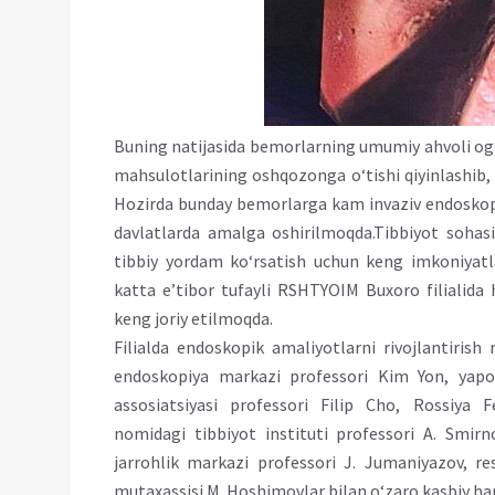
Buning natijasida bemorlarning umumiy ahvoli og‘ir
mahsulotlarining oshqozonga o‘tishi qiyinlashib, 
Hozirda bunday bemorlarga kam invaziv endoskopik 
davlatlarda amalga oshirilmoqda.Tibbiyot sohasini
tibbiy yordam ko‘rsatish uchun keng imkoniyatla
katta e’tibor tufayli RSHTYOIM Buxoro filialid
keng joriy etilmoqda.
Filialda endoskopik amaliyotlarni rivojlantiris
endoskopiya markazi professori Kim Yon, yapo
assosiatsiyasi professori Filip Cho, Rossiya 
nomidagi tibbiyot instituti professori A. Smi
jarrohlik markazi professori J. Jumaniyazov, re
mutaxassisi M. Hoshimovlar bilan o‘zaro kasbiy ham