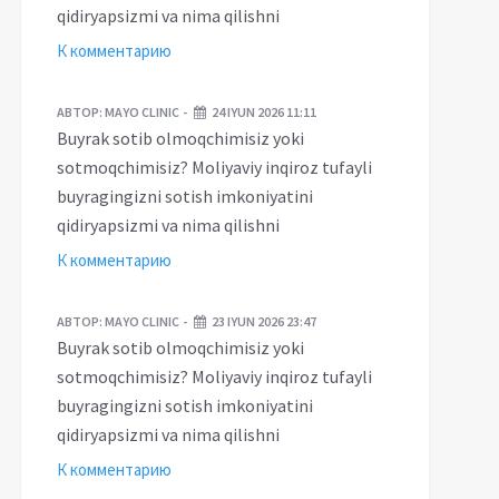
qidiryapsizmi va nima qilishni
К комментарию
АВТОР:
MAYO CLINIC
24 IYUN 2026 11:11
Buyrak sotib olmoqchimisiz yoki
sotmoqchimisiz? Moliyaviy inqiroz tufayli
buyragingizni sotish imkoniyatini
qidiryapsizmi va nima qilishni
К комментарию
АВТОР:
MAYO CLINIC
23 IYUN 2026 23:47
Buyrak sotib olmoqchimisiz yoki
sotmoqchimisiz? Moliyaviy inqiroz tufayli
buyragingizni sotish imkoniyatini
qidiryapsizmi va nima qilishni
К комментарию