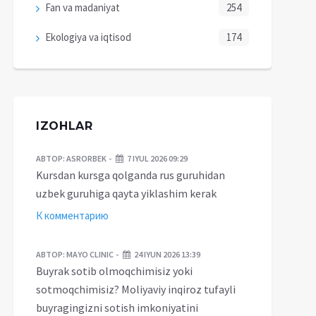
Fan va madaniyat
254
Ekologiya va iqtisod
174
IZOHLAR
АВТОР:
ASRORBEK
7 IYUL 2026 09:29
Kursdan kursga qolganda rus guruhidan
uzbek guruhiga qayta yiklashim kerak
К комментарию
АВТОР:
MAYO CLINIC
24 IYUN 2026 13:39
Buyrak sotib olmoqchimisiz yoki
sotmoqchimisiz? Moliyaviy inqiroz tufayli
buyragingizni sotish imkoniyatini