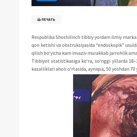
ПЕЧАТЬ
Respublika Shoshilinch tibbiy yordam ilmiy markazi
qon ketishi va obstruksiyasida “endoskopik” usulda 
qilish bo‘yicha kam invaziv murakkab jarrohlik amal
Tibbiyot statistikasiga ko‘ra, so‘nggi yillarda 1
kasalliklari aholi o‘rtasida, ayniqsa, 50 yoshdan 