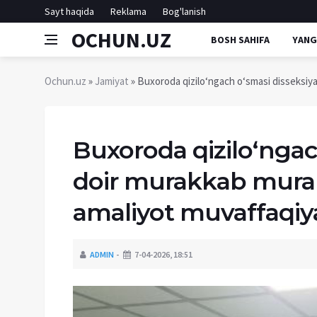
Sayt haqida
Reklama
Bog'lanish
OCHUN.UZ
BOSH SAHIFA
YANG
Ochun.uz
»
Jamiyat
» Buxoroda qizilo‘ngach o‘smasi disseksiya
Buxoroda qizilo‘ngac
doir murakkab mura
amaliyot muvaffaqiyat
ADMIN
7-04-2026, 18:51