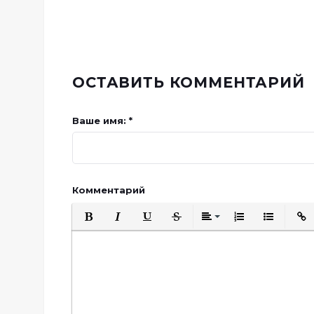
ОСТАВИТЬ КОММЕНТАРИЙ
Ваше имя: *
Комментарий
Полужирный
Курсив
Подчеркнутый
Зачеркнутый
Выравнивани
Нумерованн
Марки