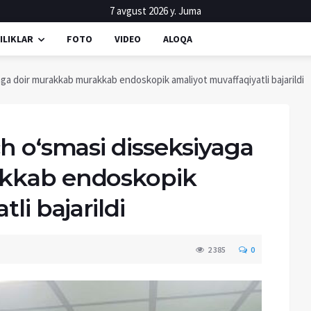
7 avgust 2026 y. Juma
ILIKLAR
FOTO
VIDEO
ALOQA
ga doir murakkab murakkab endoskopik amaliyot muvaffaqiyatli bajarildi
h o‘smasi disseksiyaga
kkab endoskopik
li bajarildi
2 385
0