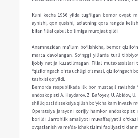
Kuni kecha 1956 yilda tug‘ilgan bemor ovqat mahs
aynishi, qon qusishi, axlatning qora rangda kelis
bilan filial qabul bo‘limiga murojaat qildi.
Anamnezidan ma’lum bo‘lishicha, bemor qizilo‘ng
marta davolangan. So‘nggi yillarda turli tibb
ijobiy natija kuzatilmagan. Filial mutaxassislar
“qizilo‘ngach o‘rta uchligi o‘smasi, qizilo‘ngach bo
tashxisi qo‘yildi.
Bemorda respublikada ilk bor mustaqil ravishda “E
endoskopisti A. Haydarov, Z. Bafoyev, U. Abidov, U.
shilliq osti disseksiya qilish bo‘yicha kam invaziv
Operatsiya jarayoni xorijiy hamkor endoskopist
borildi. Jarrohlik amaliyoti muvaffaqiyatli o‘tkaz
ovqatlanish va me’da-ichak tizimi faoliyati tiklan