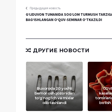
Предыдущая новость
G‘IJDUVON TUMANIDA SOG‘LOM TURMUSH TARZIG
BAG‘ISHLANGAN O‘QUV-SEMINAR O‘TKAZILDI
ДРУГИЕ НОВОСТИ
Buxoroda 20 yoshli
COVI
bemor oshqozonidan
kasall
alarga
to‘g‘nog‘ich va mixlar
tomirlari
 biroq...
olib tashlandi
bo‘lish