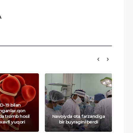
A
D-19 bilan
anganlar qon
da tromb hosil
Navoiyda ota farzandiga
 xavfi yuqori
bir buyragini berdi