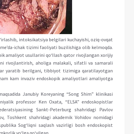
lashib, intoksikatsiya belgilari kuchayishi, oziq-ovqat
me’da-ichak tizimi faoliyati buzilishiga olib kelmoqda.
amaliyot usullarini qo‘llash qator rivojlangan xorijiy
 rivojlantirish, aholiga malakali, sifatli va samarali
r yaratib berilgani, tibbiyot tizimiga qaratilayotgan
a ham kam invaziv endoskopik amaliyotlari amaliyotga
h maqsadida Janubiy Koreyaning “Song Shim” klinikasi
niyalik professor Ken Oxata, “ELSA” endoskopistlar
Federatsiyasining Sankt-Peterburg shahridagi Pavlov
rnov, Toshkent shahridagi akademik Vohidov nomidagi
spublika Sog‘liqni saqlash vazirligi bosh endoskopist
korlik yo‘lga qo‘yilgan.