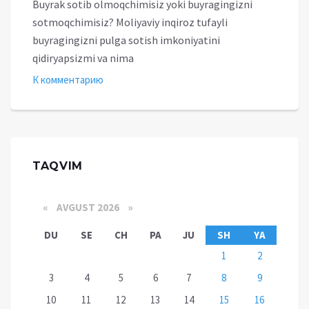
Buyrak sotib olmoqchimisiz yoki buyragingizni
sotmoqchimisiz? Moliyaviy inqiroz tufayli
buyragingizni pulga sotish imkoniyatini
qidiryapsizmi va nima
К комментарию
TAQVIM
«
AVGUST 2026 »
DU
SE
CH
PA
JU
SH
YA
1
2
3
4
5
6
7
8
9
10
11
12
13
14
15
16