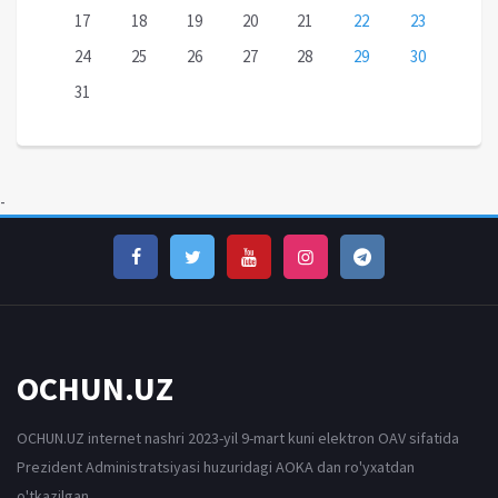
17
18
19
20
21
22
23
24
25
26
27
28
29
30
31
-
OCHUN.UZ
OCHUN.UZ internet nashri 2023-yil 9-mart kuni elektron OAV sifatida
Prezident Administratsiyasi huzuridagi AOKA dan ro'yxatdan
o'tkazilgan.