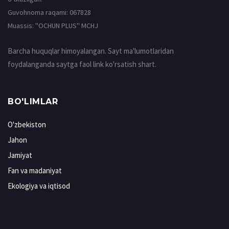
Guvohnoma raqami: 067828
Muassis: ''OCHUN PLUS'' MCHJ
Barcha huquqlar himoyalangan. Sayt ma'lumotlaridan
foydalanganda saytga faol link ko'rsatish shart.
BO'LIMLAR
O'zbekiston
Jahon
Jamiyat
Fan va madaniyat
Ekologiya va iqtisod