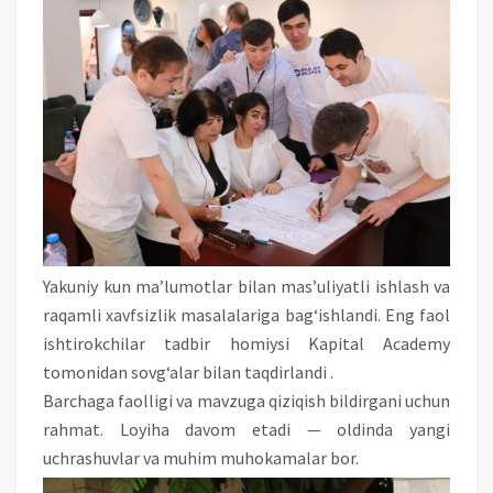
Yakuniy kun ma’lumotlar bilan mas’uliyatli ishlash va
raqamli xavfsizlik masalalariga bag‘ishlandi. Eng faol
ishtirokchilar tadbir homiysi Kapital Academy
tomonidan sovg‘alar bilan taqdirlandi .
Barchaga faolligi va mavzuga qiziqish bildirgani uchun
rahmat. Loyiha davom etadi — oldinda yangi
uchrashuvlar va muhim muhokamalar bor.