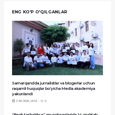
ENG KO'P O'QILGANLAR
Samarqandda jurnalistlar va blogerlar uchun
raqamli huquqlar bo‘yicha Media akademiya
yakunlandi
5-06-2026, 19:35
0
“Besh tashabbus” musobaqalarida 14-maktab