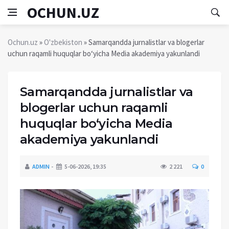
OCHUN.UZ
Ochun.uz
»
O'zbekiston
» Samarqandda jurnalistlar va blogerlar
uchun raqamli huquqlar bo‘yicha Media akademiya yakunlandi
Samarqandda jurnalistlar va
blogerlar uchun raqamli
huquqlar bo‘yicha Media
akademiya yakunlandi
ADMIN
5-06-2026, 19:35
2 221
0