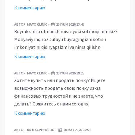
К комментарию
АВТОР:
MAYO CLINIC
23 IYUN 2026 23:47
Buyrak sotib olmoqchimisiz yoki sotmoqchimisiz?
Moliyaviy inqiroz tufayli buyragingizni sotish
imkoniyatini qidiryapsizmi va nima qilishni
К комментарию
АВТОР:
MAYO CLINIC
23 IYUN 2026 19:25
Хотите купить или продать почку? Ищете
возможность продать свою почку из-за
финансовых трудностей и не знаете, что
делать? Свяжитесь с нами сегодня,
К комментарию
АВТОР:
DR MACPHERSON
20 MAY 2026 05:53