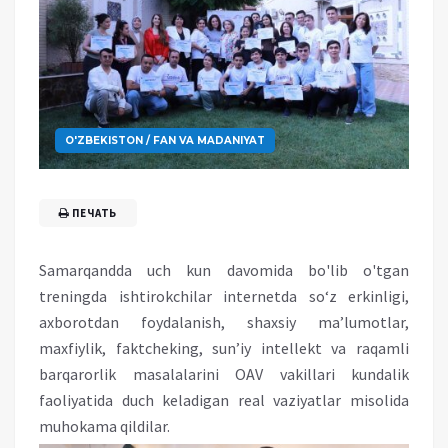
O'ZBEKISTON / FAN VA MADANIYAT
ПЕЧАТЬ
Samarqandda uch kun davomida bo'lib o'tgan
treningda ishtirokchilar internetda so‘z erkinligi,
axborotdan foydalanish, shaxsiy ma’lumotlar,
maxfiylik, faktcheking, sun’iy intellekt va raqamli
barqarorlik masalalarini OAV vakillari kundalik
faoliyatida duch keladigan real vaziyatlar misolida
muhokama qildilar.