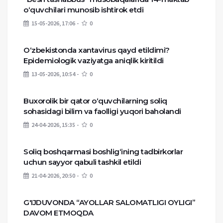
o‘quvchilari munosib ishtirok etdi
15-05-2026, 17:06
0
O‘zbekistonda xantavirus qayd etildimi?
Epidemiologik vaziyatga aniqlik kiritildi
13-05-2026, 10:54
0
Buxorolik bir qator o‘quvchilarning soliq
sohasidagi bilim va faolligi yuqori baholandi
24-04-2026, 15:35
0
Soliq boshqarmasi boshlig‘ining tadbirkorlar
uchun sayyor qabuli tashkil etildi
21-04-2026, 20:50
0
G'IJDUVONDA “AYOLLAR SALOMATLIGI OYLIGI”
DAVOM ETMOQDA