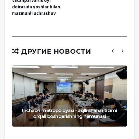
Vatanparvarlik oyi
doirasida yoshlar bilan
mazmunli uchrashuv
ДРУГИЕ НОВОСТИ
Inchxon metropoloyasi - aqlli shahar tizimi
orqali boshqarishning namunasi