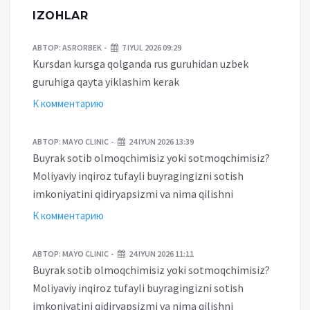
IZOHLAR
АВТОР:
ASRORBEK
7 IYUL 2026 09:29
Kursdan kursga qolganda rus guruhidan uzbek
guruhiga qayta yiklashim kerak
К комментарию
АВТОР:
MAYO CLINIC
24 IYUN 2026 13:39
Buyrak sotib olmoqchimisiz yoki sotmoqchimisiz?
Moliyaviy inqiroz tufayli buyragingizni sotish
imkoniyatini qidiryapsizmi va nima qilishni
К комментарию
АВТОР:
MAYO CLINIC
24 IYUN 2026 11:11
Buyrak sotib olmoqchimisiz yoki sotmoqchimisiz?
Moliyaviy inqiroz tufayli buyragingizni sotish
imkoniyatini qidiryapsizmi va nima qilishni