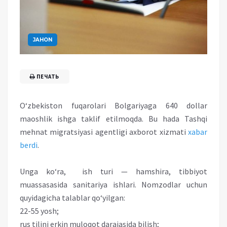
JAHON
ПЕЧАТЬ
O‘zbekiston fuqarolari Bolgariyaga 640 dollar
maoshlik ishga taklif etilmoqda. Bu hada Tashqi
mehnat migratsiyasi agentligi axborot xizmati
xabar
berdi
.
Unga ko‘ra, ish turi — hamshira, tibbiyot
muassasasida sanitariya ishlari. Nomzodlar uchun
quyidagicha talablar qo‘yilgan:
22-55 yosh;
rus tilini erkin muloqot darajasida bilish;