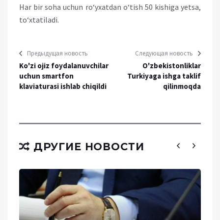
Har bir soha uchun ro‘yxatdan o‘tish 50 kishiga yetsa,
to‘xtatiladi.
Предыдущая новость
Следующая новость
Ko'zi ojiz foydalanuvchilar
O'zbekistonliklar
uchun smartfon
Turkiyaga ishga taklif
klaviaturasi ishlab chiqildi
qilinmoqda
ДРУГИЕ НОВОСТИ