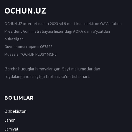
OCHUN.UZ
OCHUN.UZ internet nashri 2023-yil 9-mart kuni elektron OAV sifatida
Prezident Administratsiyasi huzuridagi AOKA dan ro'yxatdan
o'tkazilgan.
Guvohnoma raqami: 067828
Muassis: ''OCHUN PLUS'' MCHJ
Barcha huquqlar himoyalangan. Sayt ma'lumotlaridan
foydalanganda saytga faol link ko'rsatish shart.
BO'LIMLAR
O'zbekiston
Jahon
Jamiyat