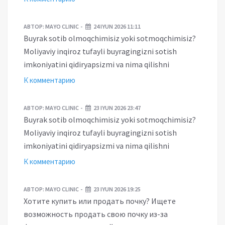
АВТОР:
MAYO CLINIC
24 IYUN 2026 11:11
Buyrak sotib olmoqchimisiz yoki sotmoqchimisiz?
Moliyaviy inqiroz tufayli buyragingizni sotish
imkoniyatini qidiryapsizmi va nima qilishni
К комментарию
АВТОР:
MAYO CLINIC
23 IYUN 2026 23:47
Buyrak sotib olmoqchimisiz yoki sotmoqchimisiz?
Moliyaviy inqiroz tufayli buyragingizni sotish
imkoniyatini qidiryapsizmi va nima qilishni
К комментарию
АВТОР:
MAYO CLINIC
23 IYUN 2026 19:25
Хотите купить или продать почку? Ищете
возможность продать свою почку из-за