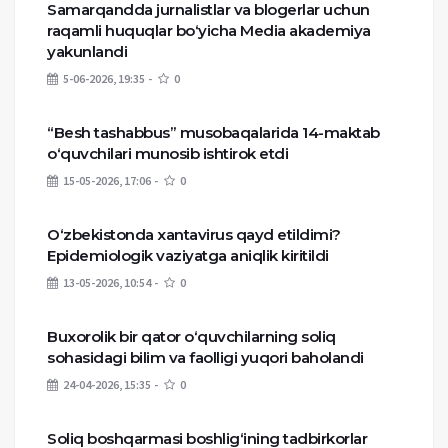
Samarqandda jurnalistlar va blogerlar uchun
raqamli huquqlar bo‘yicha Media akademiya
yakunlandi
5-06-2026, 19:35
0
“Besh tashabbus” musobaqalarida 14-maktab
o‘quvchilari munosib ishtirok etdi
15-05-2026, 17:06
0
O‘zbekistonda xantavirus qayd etildimi?
Epidemiologik vaziyatga aniqlik kiritildi
13-05-2026, 10:54
0
Buxorolik bir qator o‘quvchilarning soliq
sohasidagi bilim va faolligi yuqori baholandi
24-04-2026, 15:35
0
Soliq boshqarmasi boshlig‘ining tadbirkorlar