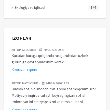
Ekologiya va iqtisod
174
IZOHLAR
АВТОР:
ASRORBEK
7 IYUL 2026 09:29
Kursdan kursga qolganda rus guruhidan uzbek
guruhiga qayta yiklashim kerak
К комментарию
АВТОР:
MAYO CLINIC
24 IYUN 2026 13:39
Buyrak sotib olmoqchimisiz yoki sotmoqchimisiz?
Moliyaviy inqiroz tufayli buyragingizni sotish
imkoniyatini qidiryapsizmi va nima qilishni
К комментарию