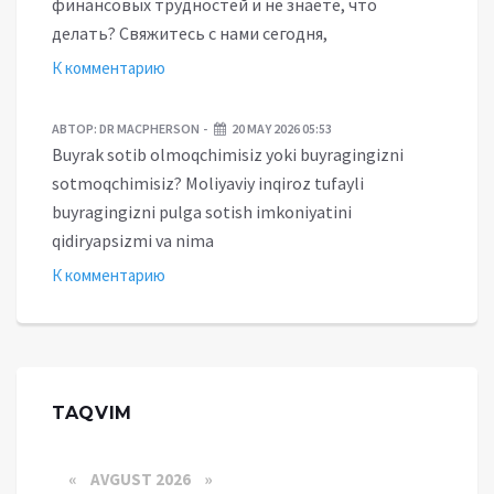
финансовых трудностей и не знаете, что
делать? Свяжитесь с нами сегодня,
К комментарию
АВТОР:
DR MACPHERSON
20 MAY 2026 05:53
Buyrak sotib olmoqchimisiz yoki buyragingizni
sotmoqchimisiz? Moliyaviy inqiroz tufayli
buyragingizni pulga sotish imkoniyatini
qidiryapsizmi va nima
К комментарию
TAQVIM
«
AVGUST 2026 »