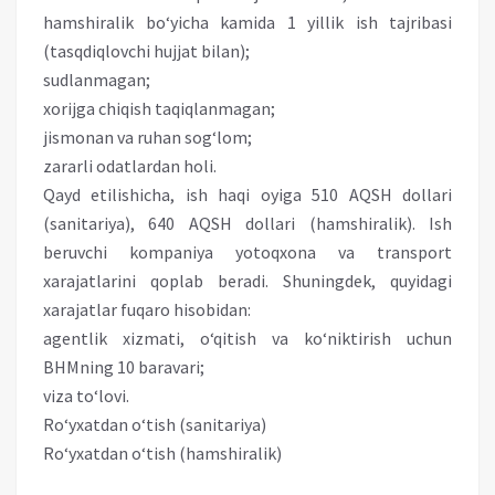
hamshiralik bo‘yicha kamida 1 yillik ish tajribasi
(tasqdiqlovchi hujjat bilan);
sudlanmagan;
xorijga chiqish taqiqlanmagan;
jismonan va ruhan sog‘lom;
zararli odatlardan holi.
Qayd etilishicha, ish haqi oyiga 510 AQSH dollari
(sanitariya), 640 AQSH dollari (hamshiralik). Ish
beruvchi kompaniya yotoqxona va transport
xarajatlarini qoplab beradi. Shuningdek, quyidagi
xarajatlar fuqaro hisobidan:
agentlik xizmati, o‘qitish va ko‘niktirish uchun
BHMning 10 baravari;
viza to‘lovi.
Ro‘yxatdan o‘tish (sanitariya)
Ro‘yxatdan o‘tish (hamshiralik)