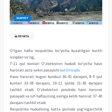
JAMIYAT
ПЕЧАТЬ
O‘tgan hafta respublika bo‘yicha kuzatilgan kuchli
issiqdan so‘ng,
7-11 iyul kunlari O‘zbekiston hududi bo‘yicha havo
harorati asta-sekin pasayishi
kutilmoqda
.
Havo harorati bugun kunduzi 36-41 darajani, 8-9 iyul
kunlari 33-38 darajani, 10-11 iyulda 31-36 darajani
tashkil etadi. O‘zbekiston janubida ham harorat
pasayadi va ish haftasining oxiriga kelib harorat 37-40
darajani tashkil etadi.
Respublika hududining katta qismida yog‘ingarchilik