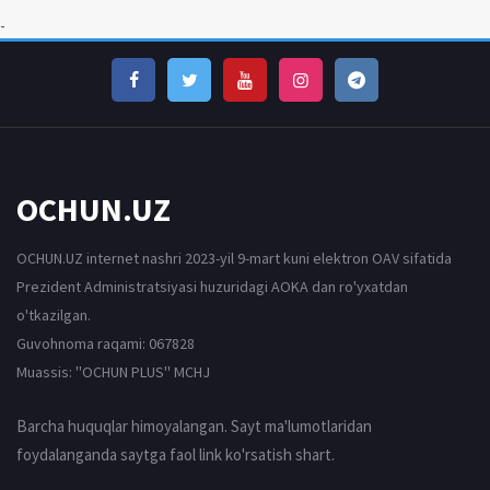
-
OCHUN.UZ
OCHUN.UZ internet nashri 2023-yil 9-mart kuni elektron OAV sifatida
Prezident Administratsiyasi huzuridagi AOKA dan ro'yxatdan
o'tkazilgan.
Guvohnoma raqami: 067828
Muassis: ''OCHUN PLUS'' MCHJ
Barcha huquqlar himoyalangan. Sayt ma'lumotlaridan
foydalanganda saytga faol link ko'rsatish shart.