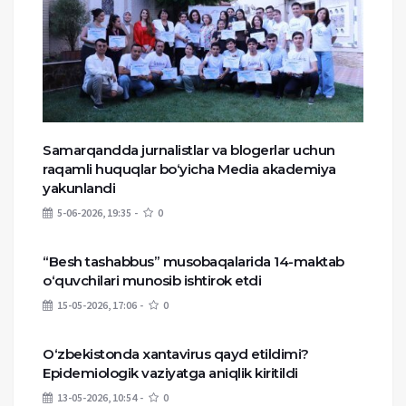
Samarqandda jurnalistlar va blogerlar uchun
raqamli huquqlar bo‘yicha Media akademiya
yakunlandi
5-06-2026, 19:35
0
“Besh tashabbus” musobaqalarida 14-maktab
o‘quvchilari munosib ishtirok etdi
15-05-2026, 17:06
0
O‘zbekistonda xantavirus qayd etildimi?
Epidemiologik vaziyatga aniqlik kiritildi
13-05-2026, 10:54
0