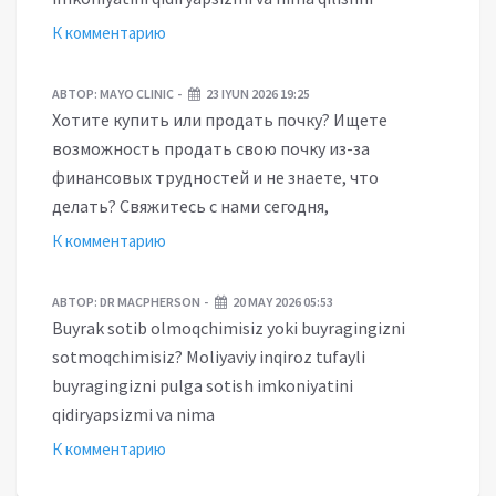
К комментарию
АВТОР:
MAYO CLINIC
23 IYUN 2026 19:25
Хотите купить или продать почку? Ищете
возможность продать свою почку из-за
финансовых трудностей и не знаете, что
делать? Свяжитесь с нами сегодня,
К комментарию
АВТОР:
DR MACPHERSON
20 MAY 2026 05:53
Buyrak sotib olmoqchimisiz yoki buyragingizni
sotmoqchimisiz? Moliyaviy inqiroz tufayli
buyragingizni pulga sotish imkoniyatini
qidiryapsizmi va nima
К комментарию