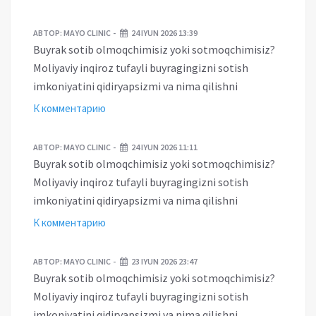
АВТОР:
MAYO CLINIC
24 IYUN 2026 13:39
Buyrak sotib olmoqchimisiz yoki sotmoqchimisiz?
Moliyaviy inqiroz tufayli buyragingizni sotish
imkoniyatini qidiryapsizmi va nima qilishni
К комментарию
АВТОР:
MAYO CLINIC
24 IYUN 2026 11:11
Buyrak sotib olmoqchimisiz yoki sotmoqchimisiz?
Moliyaviy inqiroz tufayli buyragingizni sotish
imkoniyatini qidiryapsizmi va nima qilishni
К комментарию
АВТОР:
MAYO CLINIC
23 IYUN 2026 23:47
Buyrak sotib olmoqchimisiz yoki sotmoqchimisiz?
Moliyaviy inqiroz tufayli buyragingizni sotish
imkoniyatini qidiryapsizmi va nima qilishni