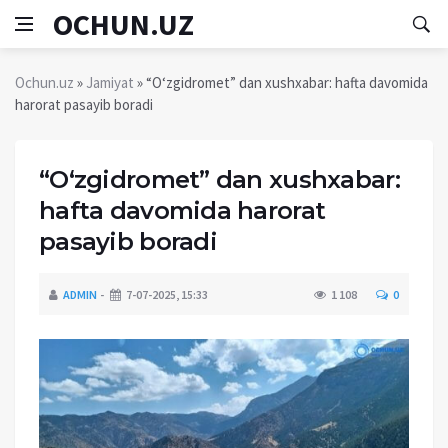
OCHUN.UZ
Ochun.uz
»
Jamiyat
» “O‘zgidromet” dan xushxabar: hafta davomida
harorat pasayib boradi
“O‘zgidromet” dan xushxabar:
hafta davomida harorat
pasayib boradi
ADMIN
7-07-2025, 15:33
1 108
0