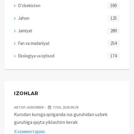
O'zbekiston
590
Jahon
125
Jamiyat
289
Fan va madaniyat
254
Ekologiya va iqtisod
174
IZOHLAR
АВТОР:
ASRORBEK
7 IYUL 2026 09:29
Kursdan kursga qolganda rus guruhidan uzbek
guruhiga qayta yiklashim kerak
К комментарию