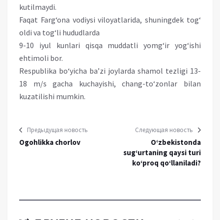
kutilmaydi.
Faqat Farg‘ona vodiysi viloyatlarida, shuningdek tog‘
oldi va tog‘li hududlarda
9-10 iyul kunlari qisqa muddatli yomg‘ir yog‘ishi
ehtimoli bor.
Respublika bo‘yicha ba’zi joylarda shamol tezligi 13-
18 m/s gacha kuchayishi, chang-to‘zonlar bilan
kuzatilishi mumkin.
Предыдущая новость
Следующая новость
Ogohlikka chorlov
O‘zbekistonda
sug‘urtaning qaysi turi
ko‘proq qo‘llaniladi?