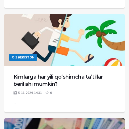
O'ZBEKISTON
Kimlarga har yili qoʻshimcha taʼtillar
berilishi mumkin?
5-11-2024, 14:31
0
...