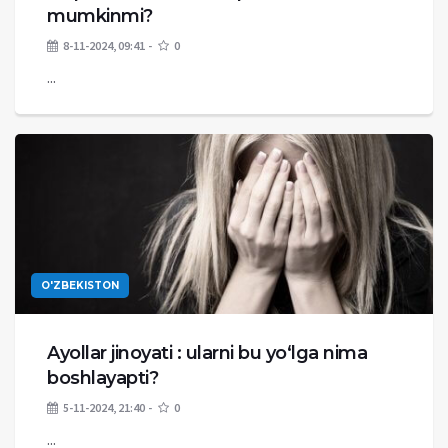
mumkinmi?
8-11-2024, 09:41
0
...
O'ZBEKISTON
Ayollar jinoyati : ularni bu yo‘lga nima
boshlayapti?
5-11-2024, 21:40
0
...