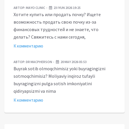
АВТОР:
MAYO CLINIC
23 IYUN 2026 19:25
Хотите купить или продать почку? Ищете
возможность продать свою почку из-за
финансовых трудностей и не знаете, что
делать? Свяжитесь с нами сегодня,
К комментарию
АВТОР:
DR MACPHERSON
20 MAY 2026 05:53
Buyrak sotib olmoqchimisiz yoki buyragingizni
sotmoqchimisiz? Moliyaviy inqiroz tufayli
buyragingizni pulga sotish imkoniyatini
qidiryapsizmi va nima
К комментарию