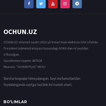
OCHUN.UZ
OCHUN.UZ internet nashri 2023-yil 9-mart kuni elektron OAV sifatida
Prezident Administratsiyasi huzuridagi AOKA dan ro'yxatdan
o'tkazilgan.
Guvohnoma raqami: 067828
Muassis: ''OCHUN PLUS'' MCHJ
Barcha huquqlar himoyalangan. Sayt ma'lumotlaridan
foydalanganda saytga faol link ko'rsatish shart.
BO'LIMLAR