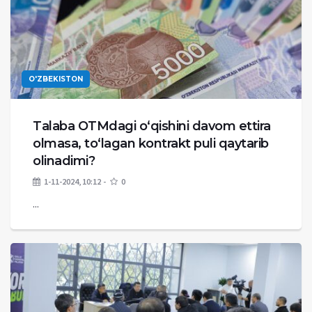
O'ZBEKISTON
Talaba OTMdagi o‘qishini davom ettira
olmasa, to‘lagan kontrakt puli qaytarib
olinadimi?
1-11-2024, 10:12
0
...