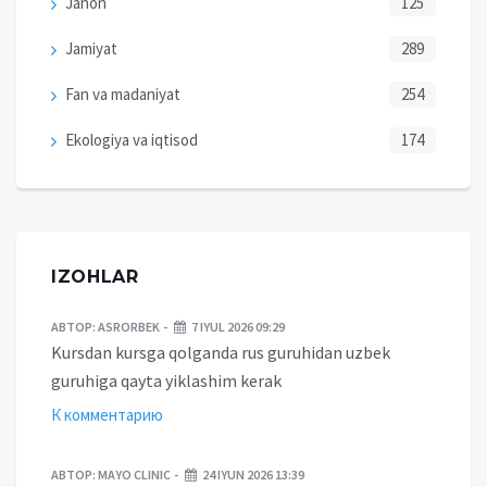
Jahon
125
Jamiyat
289
Fan va madaniyat
254
Ekologiya va iqtisod
174
IZOHLAR
АВТОР:
ASRORBEK
7 IYUL 2026 09:29
Kursdan kursga qolganda rus guruhidan uzbek
guruhiga qayta yiklashim kerak
К комментарию
АВТОР:
MAYO CLINIC
24 IYUN 2026 13:39