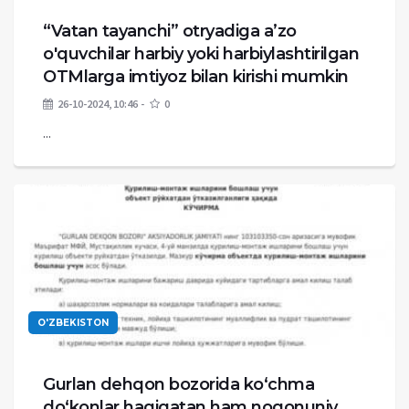
“Vatan tayanchi” otryadiga a’zo
o'quvchilar harbiy yoki harbiylashtirilgan
OTMlarga imtiyoz bilan kirishi mumkin
26-10-2024, 10:46
0
...
O'ZBEKISTON
Gurlan dehqon bozorida ko‘chma
do‘konlar haqiqatan ham noqonuniy