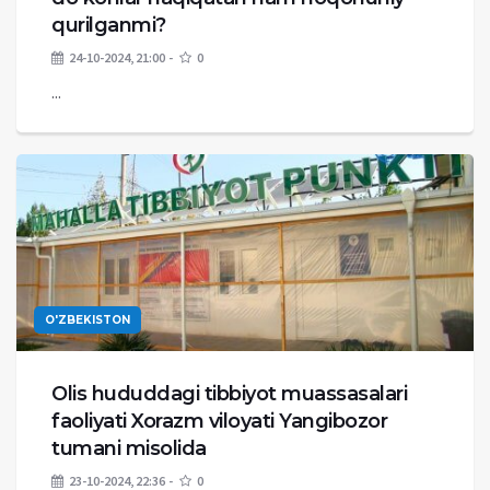
qurilganmi?
24-10-2024, 21:00
0
...
O'ZBEKISTON
Olis hududdagi tibbiyot muassasalari
faoliyati Xorazm viloyati Yangibozor
tumani misolida
23-10-2024, 22:36
0