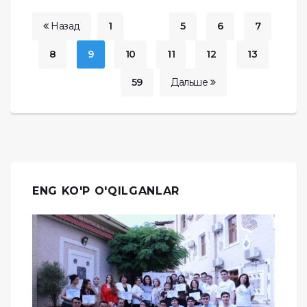
Назад
1
...
5
6
7
8
9
10
11
12
13
...
59
Дальше
ENG KO'P O'QILGANLAR