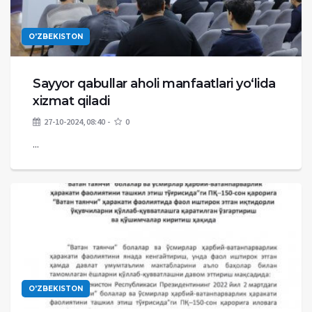
O'ZBEKISTON
Sayyor qabullar aholi manfaatlari yo‘lida
xizmat qiladi
27-10-2024, 08:40
0
...
O'ZBEKISTON