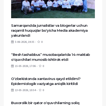
Samarqandda jurnalistlar va blogerlar uchun
raqamli huquqlar bo‘yicha Media akademiya
yakunlandi
5-06-2026, 19:35
0
“Besh tashabbus” musobaqalarida 14-maktab
o‘quvchilari munosib ishtirok etdi
15-05-2026, 17:06
0
O‘zbekistonda xantavirus qayd etildimi?
Epidemiologik vaziyatga aniqlik kiritildi
13-05-2026, 10:54
0
Buxorolik bir qator o‘quvchilarning soliq