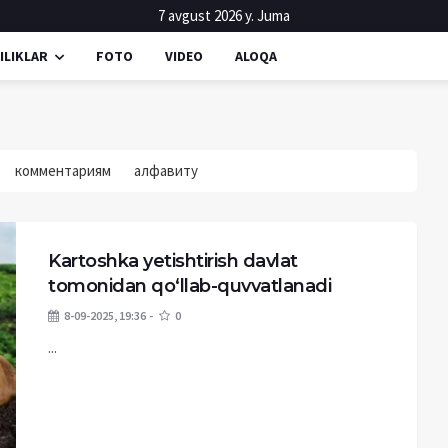
7 avgust 2026 y. Juma
ILIKLAR
FOTO
VIDEO
ALOQA
комментариям
алфавиту
Kartoshka yetishtirish davlat
tomonidan qo‘llab-quvvatlanadi
8-09-2025, 19:36
0
...