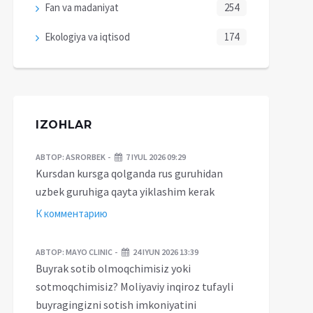
Fan va madaniyat
254
Ekologiya va iqtisod
174
IZOHLAR
АВТОР:
ASRORBEK
7 IYUL 2026 09:29
Kursdan kursga qolganda rus guruhidan
uzbek guruhiga qayta yiklashim kerak
К комментарию
АВТОР:
MAYO CLINIC
24 IYUN 2026 13:39
Buyrak sotib olmoqchimisiz yoki
sotmoqchimisiz? Moliyaviy inqiroz tufayli
buyragingizni sotish imkoniyatini