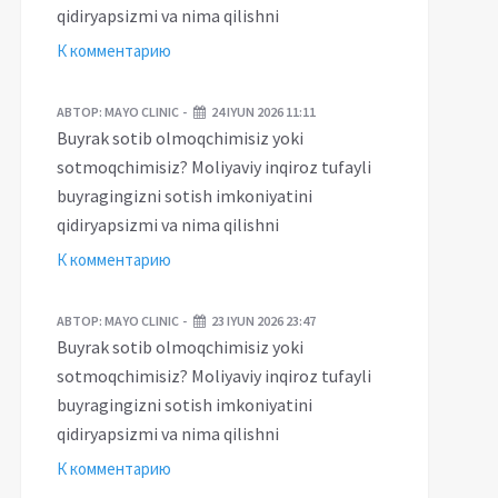
qidiryapsizmi va nima qilishni
К комментарию
АВТОР:
MAYO CLINIC
24 IYUN 2026 11:11
Buyrak sotib olmoqchimisiz yoki
sotmoqchimisiz? Moliyaviy inqiroz tufayli
buyragingizni sotish imkoniyatini
qidiryapsizmi va nima qilishni
К комментарию
АВТОР:
MAYO CLINIC
23 IYUN 2026 23:47
Buyrak sotib olmoqchimisiz yoki
sotmoqchimisiz? Moliyaviy inqiroz tufayli
buyragingizni sotish imkoniyatini
qidiryapsizmi va nima qilishni
К комментарию