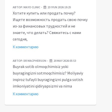
АВТОР:
MAYO CLINIC
23 IYUN 2026 19:25
Хотите купить или продать почку?
Ищете возможность продать свою почку
из-за финансовых трудностей и не
знаете, что делать? Свяжитесь с нами
сегодня,
К комментарию
АВТОР:
DR MACPHERSON
20 MAY 2026 05:53
Buyrak sotib olmoqchimisiz yoki
buyragingizni sotmoqchimisiz? Moliyaviy
inqiroz tufayli buyragingizni pulga sotish
imkoniyatini qidiryapsizmi va nima
К комментарию