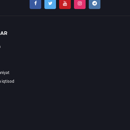
LAR
n
niyat
a iqtisod