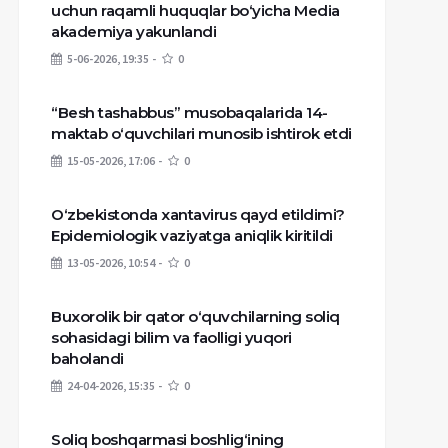
uchun raqamli huquqlar bo‘yicha Media
akademiya yakunlandi
5-06-2026, 19:35
0
“Besh tashabbus” musobaqalarida 14-
maktab o‘quvchilari munosib ishtirok etdi
15-05-2026, 17:06
0
O‘zbekistonda xantavirus qayd etildimi?
Epidemiologik vaziyatga aniqlik kiritildi
13-05-2026, 10:54
0
Buxorolik bir qator o‘quvchilarning soliq
sohasidagi bilim va faolligi yuqori
baholandi
24-04-2026, 15:35
0
Soliq boshqarmasi boshlig‘ining