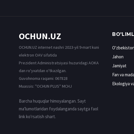
OCHUN.UZ
BO'LIM
OCHUN.UZ internet nashri 2023-yil 9-mart kuni
O'zbekisto
elektron OAV sifatida
Jahon
Prezident Administratsiyasi huzuridagi AOKA
Jamiyat
dan ro'yxatdan o'tkazilgan.
Fan va mada
Guvohnoma raqami: 067828
Ekologiya v
Muassis: ''OCHUN PLUS'' MCHJ
Barcha huquqlar himoyalangan. Sayt
ma'lumotlaridan foydalanganda saytga faol
link ko'rsatish shart.