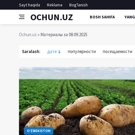
Sayt haqida
Reklama
Bog'lanish
OCHUN.UZ
BOSH SAHIFA
YANG
Ochun.uz
» Материалы за 08.09.2025
Saralash:
дате
популярности
посещаемости
O'ZBEKISTON