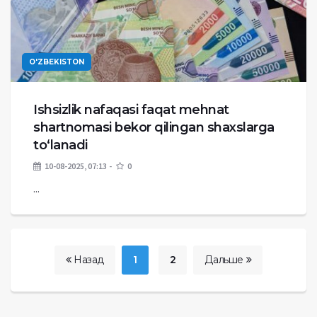
O'ZBEKISTON
Ishsizlik nafaqasi faqat mehnat
shartnomasi bekor qilingan shaxslarga
to‘lanadi
10-08-2025, 07:13
0
...
Назад
1
2
Дальше