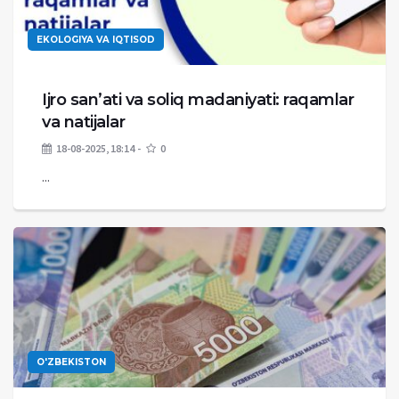
EKOLOGIYA VA IQTISOD
Ijro sanʼati va soliq madaniyati: raqamlar
va natijalar
18-08-2025, 18:14
0
...
O'ZBEKISTON