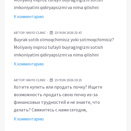
imkoniyatini qidiryapsizmi va nima qilishni
К комментарию
АВТОР:
MAYO CLINIC
23 IYUN 2026 23:47
Buyrak sotib olmoqchimisiz yoki sotmoqchimisiz?
Moliyaviy inqiroz tufayli buyragingizni sotish
imkoniyatini qidiryapsizmi va nima qilishni
К комментарию
АВТОР:
MAYO CLINIC
23 IYUN 2026 19:25
Хотите купить или продать почку? Ищете
возможность продать свою почку из-за
финансовых трудностей и не знаете, что
делать? Свяжитесь с нами сегодня,
К комментарию