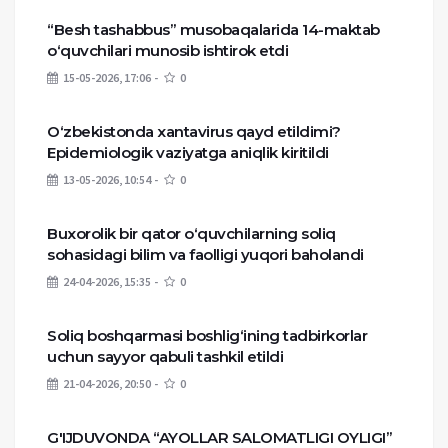
“Besh tashabbus” musobaqalarida 14-maktab
o‘quvchilari munosib ishtirok etdi
15-05-2026, 17:06
0
O‘zbekistonda xantavirus qayd etildimi?
Epidemiologik vaziyatga aniqlik kiritildi
13-05-2026, 10:54
0
Buxorolik bir qator o‘quvchilarning soliq
sohasidagi bilim va faolligi yuqori baholandi
24-04-2026, 15:35
0
Soliq boshqarmasi boshlig‘ining tadbirkorlar
uchun sayyor qabuli tashkil etildi
21-04-2026, 20:50
0
G'IJDUVONDA “AYOLLAR SALOMATLIGI OYLIGI”