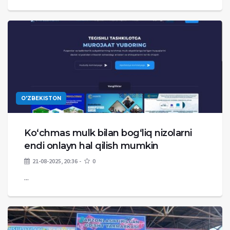
O'ZBEKISTON
Ko‘chmas mulk bilan bog‘liq nizolarni
endi onlayn hal qilish mumkin
21-08-2025, 20:36
0
...