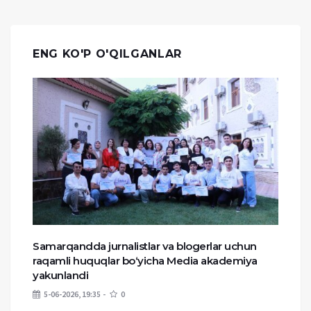
ENG KO'P O'QILGANLAR
Samarqandda jurnalistlar va blogerlar uchun
raqamli huquqlar bo‘yicha Media akademiya
yakunlandi
5-06-2026, 19:35
0