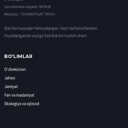
Guvohnoma raqami: 067828
Muassis: ''OCHUN PLUS'' MCHJ
Barcha huquqlar himoyalangan. Sayt ma'lumotlaridan
foydalanganda saytga faol link ko'rsatish shart.
BO'LIMLAR
O'zbekiston
Jahon
Jamiyat
Fan va madaniyat
Ekologiya va iqtisod