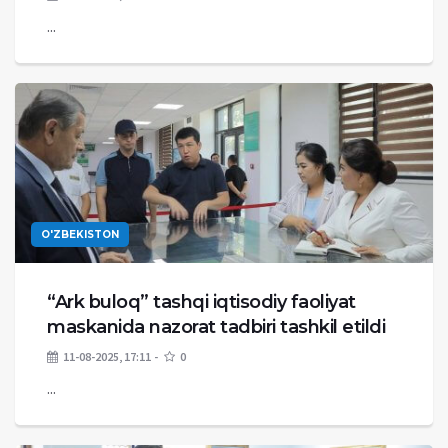
...
O'ZBEKISTON
“Ark buloq” tashqi iqtisodiy faoliyat
maskanida nazorat tadbiri tashkil etildi
11-08-2025, 17:11
0
...