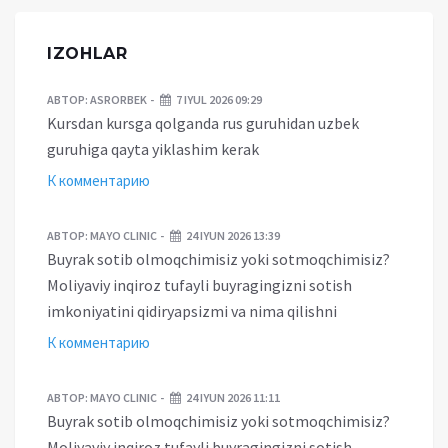
IZOHLAR
АВТОР:
ASRORBEK
7 IYUL 2026 09:29
Kursdan kursga qolganda rus guruhidan uzbek
guruhiga qayta yiklashim kerak
К комментарию
АВТОР:
MAYO CLINIC
24 IYUN 2026 13:39
Buyrak sotib olmoqchimisiz yoki sotmoqchimisiz?
Moliyaviy inqiroz tufayli buyragingizni sotish
imkoniyatini qidiryapsizmi va nima qilishni
К комментарию
АВТОР:
MAYO CLINIC
24 IYUN 2026 11:11
Buyrak sotib olmoqchimisiz yoki sotmoqchimisiz?
Moliyaviy inqiroz tufayli buyragingizni sotish