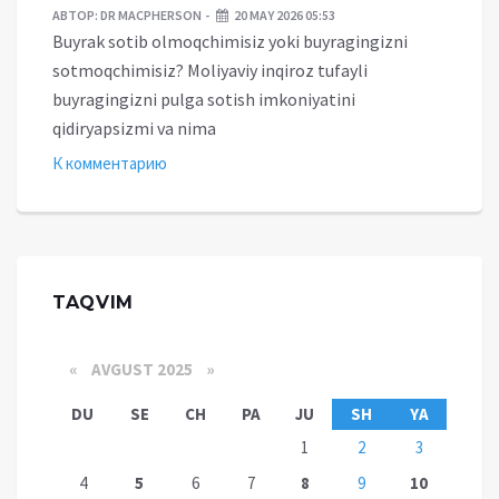
АВТОР:
DR MACPHERSON
20 MAY 2026 05:53
Buyrak sotib olmoqchimisiz yoki buyragingizni
sotmoqchimisiz? Moliyaviy inqiroz tufayli
buyragingizni pulga sotish imkoniyatini
qidiryapsizmi va nima
К комментарию
TAQVIM
«
AVGUST 2025
»
DU
SE
CH
PA
JU
SH
YA
1
2
3
4
5
6
7
8
9
10