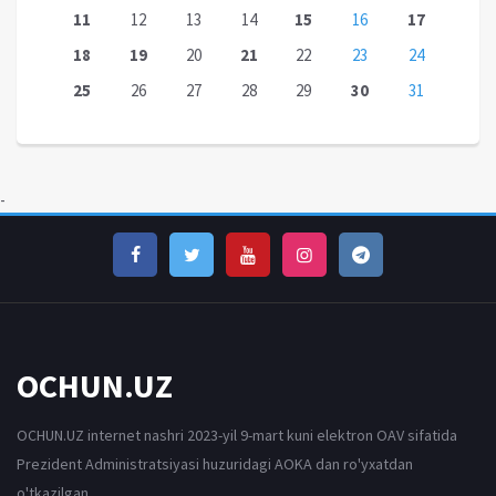
11
12
13
14
15
16
17
18
19
20
21
22
23
24
25
26
27
28
29
30
31
-
OCHUN.UZ
OCHUN.UZ internet nashri 2023-yil 9-mart kuni elektron OAV sifatida
Prezident Administratsiyasi huzuridagi AOKA dan ro'yxatdan
o'tkazilgan.