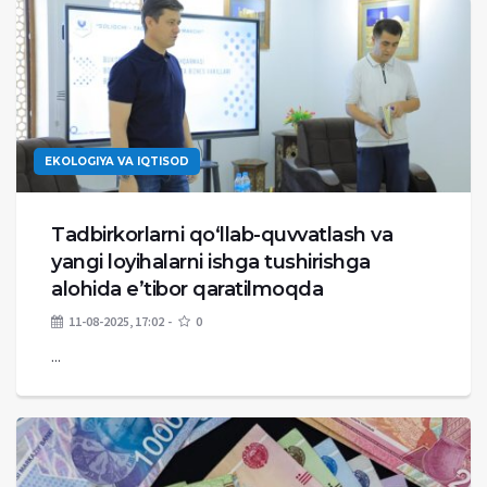
EKOLOGIYA VA IQTISOD
Tadbirkorlarni qo‘llab-quvvatlash va
yangi loyihalarni ishga tushirishga
alohida e’tibor qaratilmoqda
11-08-2025, 17:02
0
...