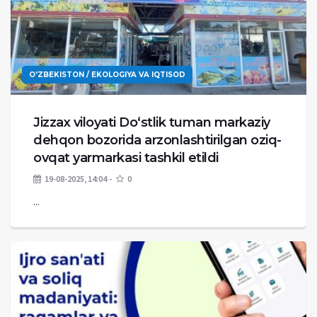
O'ZBEKISTON / EKOLOGIYA VA IQTISOD
Jizzax viloyati Do‘stlik tuman markaziy
dehqon bozorida arzonlashtirilgan oziq-
ovqat yarmarkasi tashkil etildi
19-08-2025, 14:04
0
...