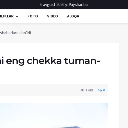
6 avgust 2026 y. Payshanba
ILIKLAR
FOTO
VIDEO
ALOQA
shaharlarda bo'ldi
imi eng chekka tuman-
3 419
0