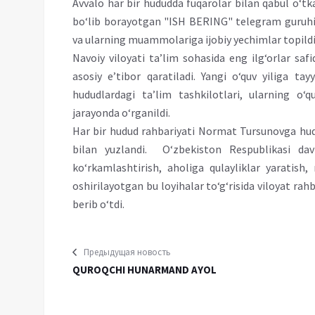
Avvalo har bir hududda fuqarolar bilan qabul o‘tk
bo‘lib borayotgan "ISH BERING" telegram guruhig
va ularning muammolariga ijobiy yechimlar topildi
Navoiy viloyati ta’lim sohasida eng ilg‘orlar saf
asosiy e’tibor qaratiladi. Yangi o‘quv yiliga ta
hududlardagi ta’lim tashkilotlari, ularning o
jarayonda o‘rganildi.
Har bir hudud rahbariyati Normat Tursunovga hud
bilan yuzlandi. O‘zbekiston Respublikasi dav
ko‘rkamlashtirish, aholiga qulayliklar yaratis
oshirilayotgan bu loyihalar to‘g‘risida viloyat rahbar
berib o‘tdi.
Предыдущая новость
QUROQCHI HUNARMAND AYOL