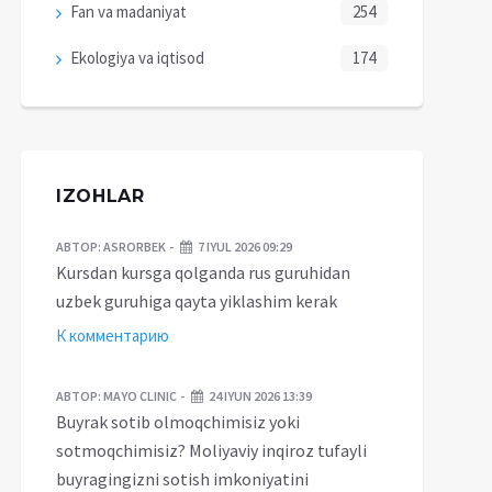
Fan va madaniyat
254
Ekologiya va iqtisod
174
IZOHLAR
АВТОР:
ASRORBEK
7 IYUL 2026 09:29
Kursdan kursga qolganda rus guruhidan
uzbek guruhiga qayta yiklashim kerak
К комментарию
АВТОР:
MAYO CLINIC
24 IYUN 2026 13:39
Buyrak sotib olmoqchimisiz yoki
sotmoqchimisiz? Moliyaviy inqiroz tufayli
buyragingizni sotish imkoniyatini