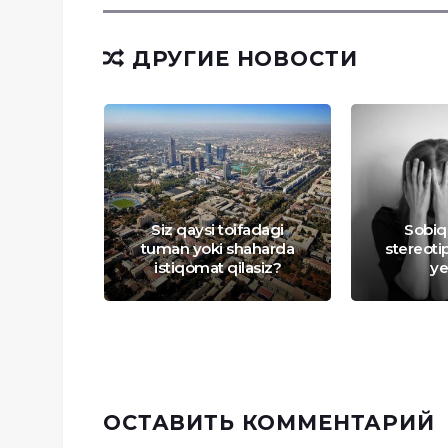
ДРУГИЕ НОВОСТИ
Siz qaysi toifadagi
Sobi
 sodir
tuman yoki shaharda
stereoti
smati
istiqomat qilasiz?
ye
ОСТАВИТЬ КОММЕНТАРИЙ