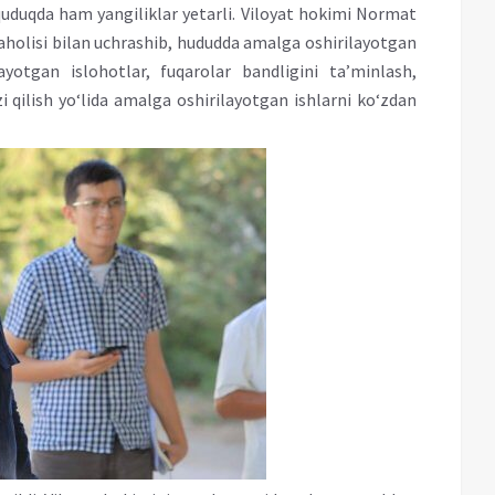
hquduqda ham yangiliklar yetarli. Viloyat hokimi Normat
holisi bilan uchrashib, hududda amalga oshirilayotgan
layotgan islohotlar, fuqarolar bandligini ta’minlash,
i qilish yo‘lida amalga oshirilayotgan ishlarni ko‘zdan