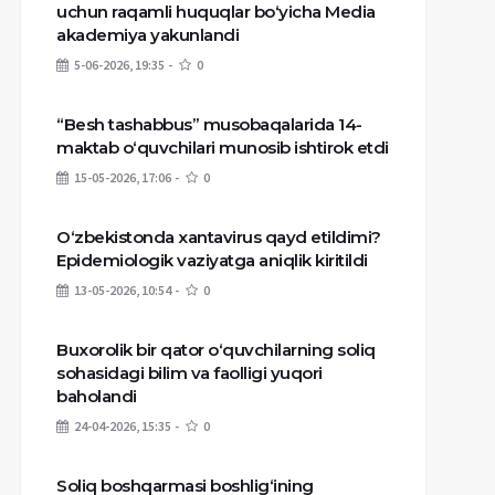
uchun raqamli huquqlar bo‘yicha Media
akademiya yakunlandi
5-06-2026, 19:35
0
“Besh tashabbus” musobaqalarida 14-
maktab o‘quvchilari munosib ishtirok etdi
15-05-2026, 17:06
0
O‘zbekistonda xantavirus qayd etildimi?
Epidemiologik vaziyatga aniqlik kiritildi
13-05-2026, 10:54
0
Buxorolik bir qator o‘quvchilarning soliq
sohasidagi bilim va faolligi yuqori
baholandi
24-04-2026, 15:35
0
Soliq boshqarmasi boshlig‘ining