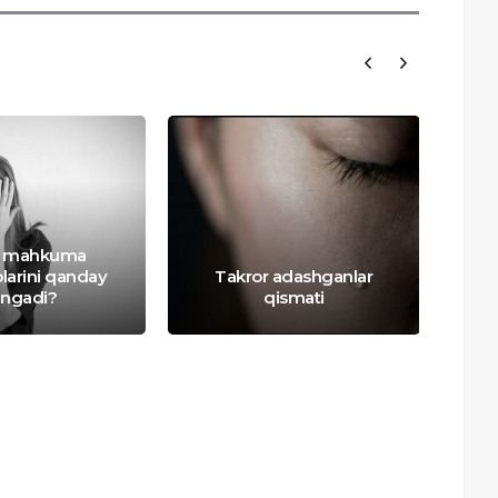
q mahkuma
plarini qanday
Takror adashganlar
Ek
ngadi?
qismati