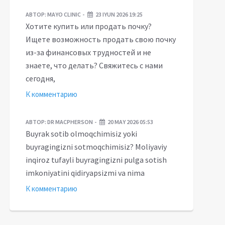
АВТОР:
MAYO CLINIC
23 IYUN 2026 19:25
Хотите купить или продать почку?
Ищете возможность продать свою почку
из-за финансовых трудностей и не
знаете, что делать? Свяжитесь с нами
сегодня,
К комментарию
АВТОР:
DR MACPHERSON
20 MAY 2026 05:53
ologik muammolarga
Takror jinoyat sodir
Buyrak sotib olmoqchimisiz yoki
nega befarqmiz?
etganlar qismati
buyragingizni sotmoqchimisiz? Moliyaviy
inqiroz tufayli buyragingizni pulga sotish
imkoniyatini qidiryapsizmi va nima
К комментарию