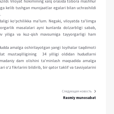
azildi. Viloyat hokimining xalq orasida tobora mashhur
a kelib tushgan murojaatlar egalari bilan uchrashildi
.
idaligi ko‘pchilikka ma’lum. Negaki, viloyatda ta’limga
yyorgarlik masalalari ayni kunlarda dolzarbligi sabab,
‘quv yiliga va kuz-qish mavsumiga tayyorgarligi ham
udda amalga oshirilayotgan yangi loyihalar taqdimoti
lat mustaqilligining 34 yilligi oldidan hududlarni
h, madaniy dam olishini ta’minlash maqsadida amalga
i o‘z fikrlarini bildirib, bir qator taklif va tavsiyalarini
Следующая новость
Rasmiy munosabat