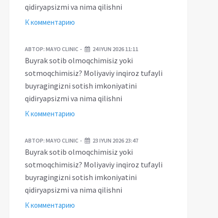
qidiryapsizmi va nima qilishni
К комментарию
АВТОР:
MAYO CLINIC
24 IYUN 2026 11:11
Buyrak sotib olmoqchimisiz yoki
sotmoqchimisiz? Moliyaviy inqiroz tufayli
buyragingizni sotish imkoniyatini
qidiryapsizmi va nima qilishni
К комментарию
АВТОР:
MAYO CLINIC
23 IYUN 2026 23:47
Buyrak sotib olmoqchimisiz yoki
sotmoqchimisiz? Moliyaviy inqiroz tufayli
buyragingizni sotish imkoniyatini
qidiryapsizmi va nima qilishni
К комментарию