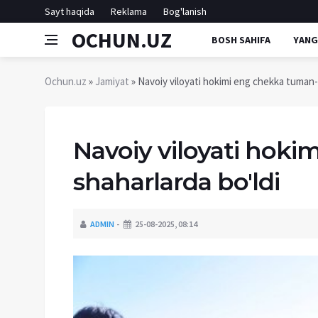
Sayt haqida
Reklama
Bog'lanish
OCHUN.UZ
BOSH SAHIFA
YANG
Ochun.uz
»
Jamiyat
» Navoiy viloyati hokimi eng chekka tuman-
Navoiy viloyati hok
shaharlarda bo'ldi
ADMIN
25-08-2025, 08:14