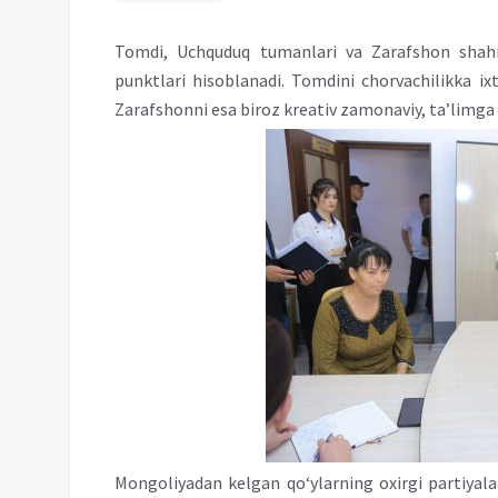
Tomdi, Uchquduq tumanlari va Zarafshon shahr
punktlari hisoblanadi. Tomdini chorvachilikka i
Zarafshonni esa biroz kreativ zamonaviy, ta’limga a
Mongoliyadan kelgan qo‘ylarning oxirgi partiyala