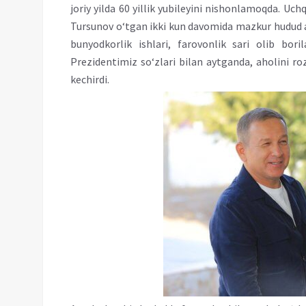
joriy yilda 60 yillik yubileyini nishonlamoqda. Uc
Tursunov o‘tgan ikki kun davomida mazkur hudud a
bunyodkorlik ishlari, farovonlik sari olib bori
Prezidentimiz so‘zlari bilan aytganda, aholini roz
kechirdi.