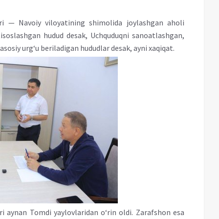
i — Navoiy viloyatining shimolida joylashgan aholi
xtisoslashgan hudud desak, Uchquduqni sanoatlashgan,
sosiy urg‘u beriladigan hududlar desak, ayni xaqiqat.
ri aynan Tomdi yaylovlaridan o‘rin oldi. Zarafshon esa