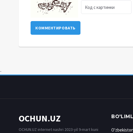
КОММЕНТИРОВАТЬ
-
OCHUN.UZ
BO'LIM
OCHUN.UZ internet nashri 2023-yil 9-mart kuni
O'zbekisto