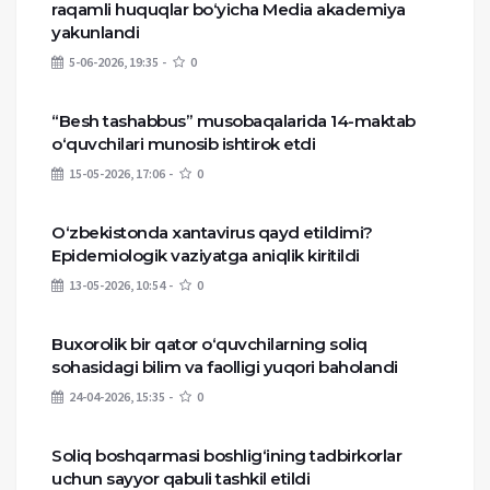
raqamli huquqlar bo‘yicha Media akademiya
yakunlandi
5-06-2026, 19:35
0
“Besh tashabbus” musobaqalarida 14-maktab
o‘quvchilari munosib ishtirok etdi
15-05-2026, 17:06
0
O‘zbekistonda xantavirus qayd etildimi?
Epidemiologik vaziyatga aniqlik kiritildi
13-05-2026, 10:54
0
Buxorolik bir qator o‘quvchilarning soliq
sohasidagi bilim va faolligi yuqori baholandi
24-04-2026, 15:35
0
Soliq boshqarmasi boshlig‘ining tadbirkorlar
uchun sayyor qabuli tashkil etildi