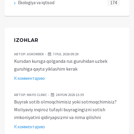
Ekologiya va iqtisod
174
IZOHLAR
АВТОР:
ASRORBEK
7 IYUL 2026 09:29
Kursdan kursga qolganda rus guruhidan uzbek
guruhiga qayta yiklashim kerak
К комментарию
АВТОР:
MAYO CLINIC
24 IYUN 2026 13:39
Buyrak sotib olmoqchimisiz yoki sotmoqchimisiz?
Moliyaviy inqiroz tufayli buyragingizni sotish
imkoniyatini qidiryapsizmi va nima qilishni
К комментарию