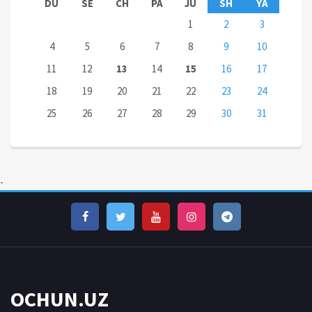
DU
SE
CH
PA
JU
SH
YA
1
2
3
4
5
6
7
8
9
10
11
12
13
14
15
16
17
18
19
20
21
22
23
24
25
26
27
28
29
30
31
-
OCHUN.UZ