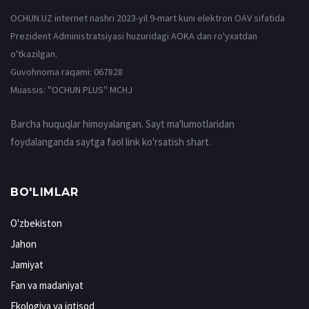
OCHUN.UZ internet nashri 2023-yil 9-mart kuni elektron OAV sifatida
Prezident Administratsiyasi huzuridagi AOKA dan ro'yxatdan
o'tkazilgan.
Guvohnoma raqami: 067828
Muassis: ''OCHUN PLUS'' MCHJ
Barcha huquqlar himoyalangan. Sayt ma'lumotlaridan
foydalanganda saytga faol link ko'rsatish shart.
BO'LIMLAR
O'zbekiston
Jahon
Jamiyat
Fan va madaniyat
Ekologiya va iqtisod