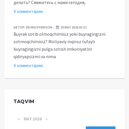
делать? Свяжитесь с нами сегодня,
К комментарию
АВТОР:
DR MACPHERSON
20 MAY 2026 05:53
Buyrak sotib olmoqchimisiz yoki buyragingizni
sotmoqchimisiz? Moliyaviy inqiroz tufayli
buyragingizni pulga sotish imkoniyatini
qidiryapsizmi va nima
К комментарию
TAQVIM
«
MAY 2026
»