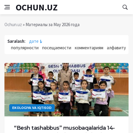
OCHUN.UZ
Ochun.uz
» Материалы за May 2026 года
Saralash:
дате
популярности
посещаемости
комментариям
алфавиту
EKOLOGIYA VA IQTISOD
“Besh tashabbus” musobaqalarida 14-