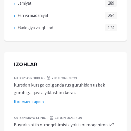
Jamiyat
289
Fan va madaniyat
254
Ekologiya va iqtisod
174
IZOHLAR
АВТОР:
ASRORBEK
7 IYUL 2026 09:29
Kursdan kursga qolganda rus guruhidan uzbek
guruhiga qayta yiklashim kerak
К комментарию
АВТОР:
MAYO CLINIC
24 IYUN 2026 13:39
Buyrak sotib olmoqchimisiz yoki sotmoqchimisiz?