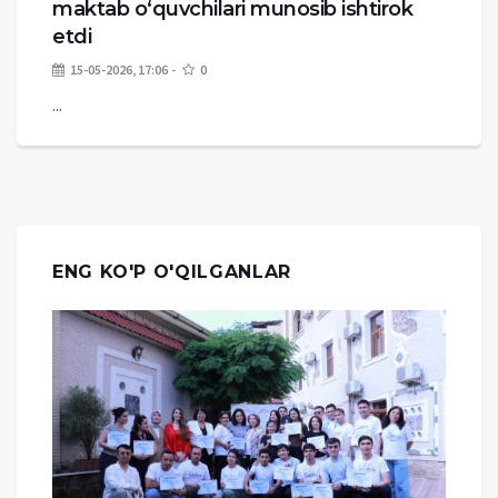
maktab o‘quvchilari munosib ishtirok
etdi
15-05-2026, 17:06
0
...
ENG KO'P O'QILGANLAR