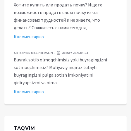
Хотите купить или продать почку? Ищете
возможность продать свою почку из-за
финансовых трудностей и не знаете, что
делать? Свяжитесь с нами сегодня,
К комментарию
АВТОР:
DR MACPHERSON
20 MAY 2026 05:53
Buyrak sotib olmoqchimisiz yoki buyragingizni
sotmoqchimisiz? Moliyaviy inqiroz tufayli
buyragingizni pulga sotish imkoniyatini
qidiryapsizmi va nima
К комментарию
TAQVIM