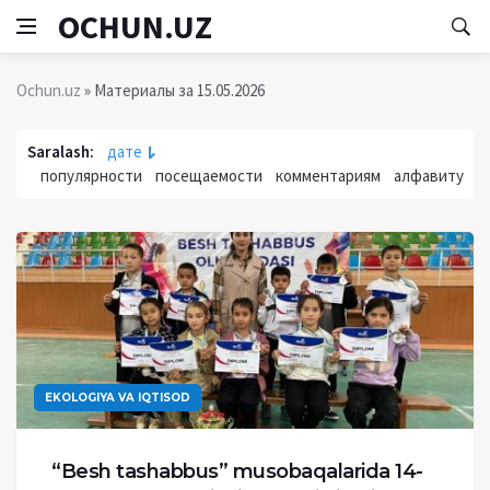
OCHUN.UZ
Ochun.uz
» Материалы за 15.05.2026
Saralash:
дате
популярности
посещаемости
комментариям
алфавиту
EKOLOGIYA VA IQTISOD
“Besh tashabbus” musobaqalarida 14-