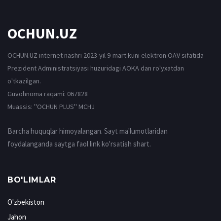
OCHUN.UZ
OCHUN.UZ internet nashri 2023-yil 9-mart kuni elektron OAV sifatida
Prezident Administratsiyasi huzuridagi AOKA dan ro'yxatdan
o'tkazilgan.
Guvohnoma raqami: 067828
Muassis: ''OCHUN PLUS'' MCHJ
Barcha huquqlar himoyalangan. Sayt ma'lumotlaridan
foydalanganda saytga faol link ko'rsatish shart.
BO'LIMLAR
O'zbekiston
Jahon