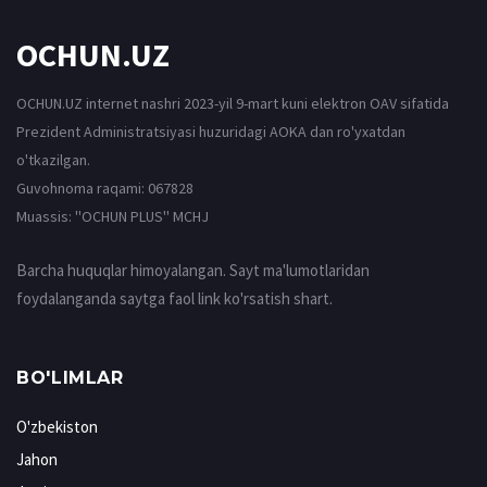
OCHUN.UZ
OCHUN.UZ internet nashri 2023-yil 9-mart kuni elektron OAV sifatida
Prezident Administratsiyasi huzuridagi AOKA dan ro'yxatdan
o'tkazilgan.
Guvohnoma raqami: 067828
Muassis: ''OCHUN PLUS'' MCHJ
Barcha huquqlar himoyalangan. Sayt ma'lumotlaridan
foydalanganda saytga faol link ko'rsatish shart.
BO'LIMLAR
O'zbekiston
Jahon