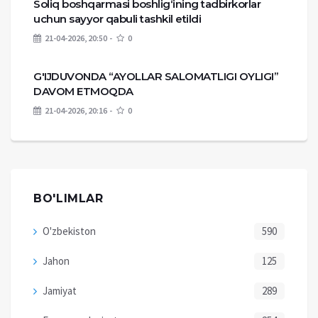
Soliq boshqarmasi boshlig‘ining tadbirkorlar
uchun sayyor qabuli tashkil etildi
21-04-2026, 20:50
0
G'IJDUVONDA “AYOLLAR SALOMATLIGI OYLIGI”
DAVOM ETMOQDA
21-04-2026, 20:16
0
BO'LIMLAR
O'zbekiston
590
Jahon
125
Jamiyat
289