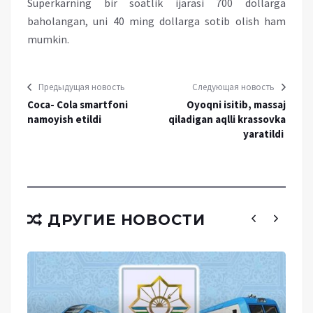
Superkarning bir soatlik ijarasi 700 dollarga
baholangan, uni 40 ming dollarga sotib olish ham
mumkin.
Предыдущая новость
Следующая новость
Coca- Cola smartfoni
Oyoqni isitib, massaj
namoyish etildi
qiladigan aqlli krassovka
yaratildi
ДРУГИЕ НОВОСТИ