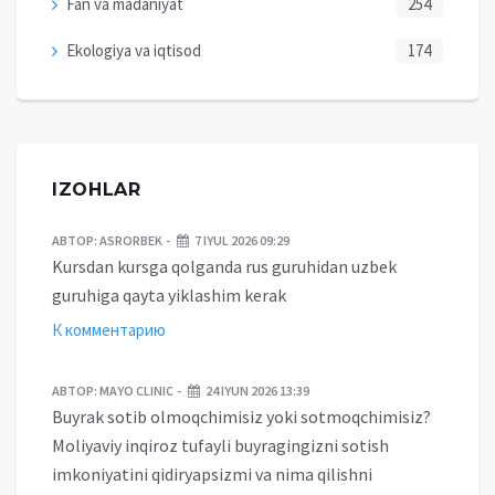
Fan va madaniyat
254
Ekologiya va iqtisod
174
IZOHLAR
АВТОР:
ASRORBEK
7 IYUL 2026 09:29
Kursdan kursga qolganda rus guruhidan uzbek
guruhiga qayta yiklashim kerak
К комментарию
АВТОР:
MAYO CLINIC
24 IYUN 2026 13:39
Buyrak sotib olmoqchimisiz yoki sotmoqchimisiz?
Moliyaviy inqiroz tufayli buyragingizni sotish
imkoniyatini qidiryapsizmi va nima qilishni