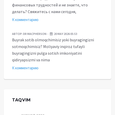
финансовых трудностей и не знаете, что
делать? Свяжитесь с нами сегодня,
К комментарию
АВТОР:
DR MACPHERSON
20 MAY 2026 05:53
Buyrak sotib olmoqchimisiz yoki buyragingizni
sotmoqchimisiz? Moliyaviy inqiroz tufayli
buyragingizni pulga sotish imkoniyatini
qidiryapsizmi va nima
К комментарию
TAQVIM