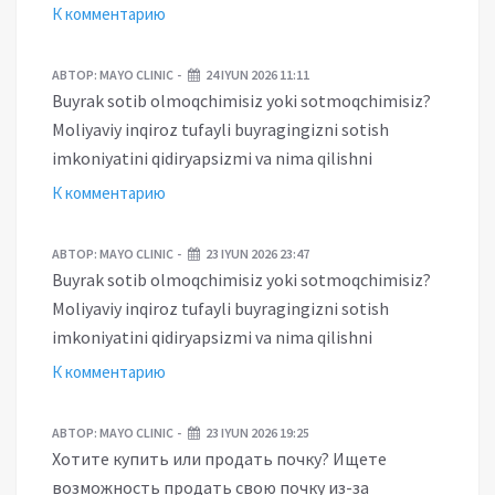
К комментарию
АВТОР:
MAYO CLINIC
24 IYUN 2026 11:11
Buyrak sotib olmoqchimisiz yoki sotmoqchimisiz?
Moliyaviy inqiroz tufayli buyragingizni sotish
imkoniyatini qidiryapsizmi va nima qilishni
К комментарию
АВТОР:
MAYO CLINIC
23 IYUN 2026 23:47
Buyrak sotib olmoqchimisiz yoki sotmoqchimisiz?
Moliyaviy inqiroz tufayli buyragingizni sotish
imkoniyatini qidiryapsizmi va nima qilishni
К комментарию
АВТОР:
MAYO CLINIC
23 IYUN 2026 19:25
Хотите купить или продать почку? Ищете
возможность продать свою почку из-за