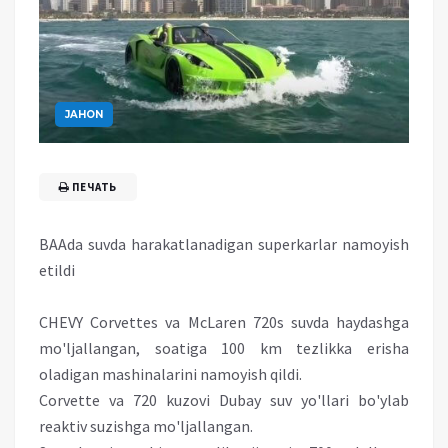
JAHON
ПЕЧАТЬ
BAAda suvda harakatlanadigan superkarlar namoyish
etildi
CHEVY Corvettes va McLaren 720s suvda haydashga
mo'ljallangan, soatiga 100 km tezlikka erisha
oladigan mashinalarini namoyish qildi.
Corvette va 720 kuzovi Dubay suv yo'llari bo'ylab
reaktiv suzishga mo'ljallangan.