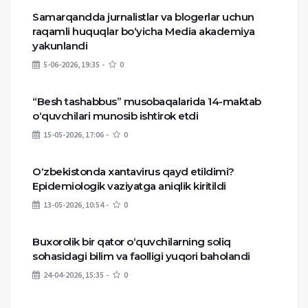
Samarqandda jurnalistlar va blogerlar uchun
raqamli huquqlar bo‘yicha Media akademiya
yakunlandi
5-06-2026, 19:35
0
“Besh tashabbus” musobaqalarida 14-maktab
o‘quvchilari munosib ishtirok etdi
15-05-2026, 17:06
0
O‘zbekistonda xantavirus qayd etildimi?
Epidemiologik vaziyatga aniqlik kiritildi
13-05-2026, 10:54
0
Buxorolik bir qator o‘quvchilarning soliq
sohasidagi bilim va faolligi yuqori baholandi
24-04-2026, 15:35
0