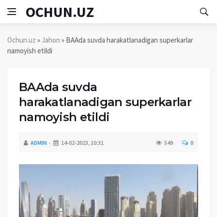
OCHUN.UZ
Ochun.uz
»
Jahon
» BAAda suvda harakatlanadigan superkarlar
namoyish etildi
BAAda suvda
harakatlanadigan superkarlar
namoyish etildi
ADMIN
14-02-2023, 10:31
549
0