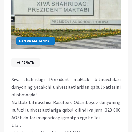
FAN VA MADANIYAT
ПЕЧАТЬ
Xiva shahridagi Prezident maktabi bitiruvchilari
dunyoning yetakchi universitetlaridan qabul xatlarini
olishmoqda!
Maktab bitiruvchisi Rasulbek Odamboyev dunyoning
nufuzli universitetlariga qabul qilindi va jami 328 000
AQSh dollari miqdoridagi grantga ega bo'ldi.
Ular: