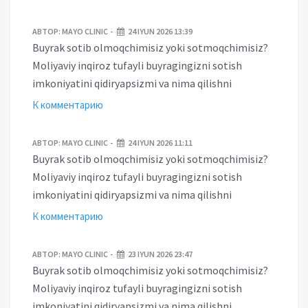
АВТОР:
MAYO CLINIC
24 IYUN 2026 13:39
Buyrak sotib olmoqchimisiz yoki sotmoqchimisiz?
Moliyaviy inqiroz tufayli buyragingizni sotish
imkoniyatini qidiryapsizmi va nima qilishni
К комментарию
АВТОР:
MAYO CLINIC
24 IYUN 2026 11:11
Buyrak sotib olmoqchimisiz yoki sotmoqchimisiz?
Moliyaviy inqiroz tufayli buyragingizni sotish
imkoniyatini qidiryapsizmi va nima qilishni
К комментарию
АВТОР:
MAYO CLINIC
23 IYUN 2026 23:47
Buyrak sotib olmoqchimisiz yoki sotmoqchimisiz?
Moliyaviy inqiroz tufayli buyragingizni sotish
imkoniyatini qidiryapsizmi va nima qilishni