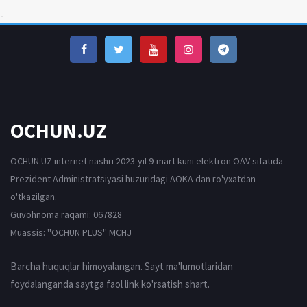
-
OCHUN.UZ
OCHUN.UZ internet nashri 2023-yil 9-mart kuni elektron OAV sifatida
Prezident Administratsiyasi huzuridagi AOKA dan ro'yxatdan
o'tkazilgan.
Guvohnoma raqami: 067828
Muassis: ''OCHUN PLUS'' MCHJ
Barcha huquqlar himoyalangan. Sayt ma'lumotlaridan
foydalanganda saytga faol link ko'rsatish shart.