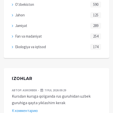
O'zbekiston
590
Jahon
125
Jamiyat
289
Fan va madaniyat
254
Ekologiya va iqtisod
174
IZOHLAR
АВТОР:
ASRORBEK
7 IYUL 2026 09:29
Kursdan kursga qolganda rus guruhidan uzbek
guruhiga qayta yiklashim kerak
К комментарию