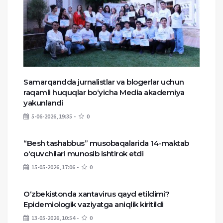
Samarqandda jurnalistlar va blogerlar uchun
raqamli huquqlar bo‘yicha Media akademiya
yakunlandi
5-06-2026, 19:35
0
“Besh tashabbus” musobaqalarida 14-maktab
o‘quvchilari munosib ishtirok etdi
15-05-2026, 17:06
0
O‘zbekistonda xantavirus qayd etildimi?
Epidemiologik vaziyatga aniqlik kiritildi
13-05-2026, 10:54
0