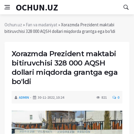
OCHUN.UZ
Ochun.uz
»
Fan va madaniyat
» Xorazmda Prezident maktabi
bitiruvchisi 328 000 AQSH dollari miqdorda grantga ega bo'ldi
Xorazmda Prezident maktabi
bitiruvchisi 328 000 AQSH
dollari miqdorda grantga ega
bo'ldi
ADMIN
30-11-2022, 10:24
821
0