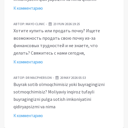
К комментарию
АВТОР:
MAYO CLINIC
23 IYUN 2026 19:25
Хотите купить или продать почку? Ищете
возможность продать свою почку из-за
финансовых трудностей и не знаете, что
делать? Свяжитесь с нами сегодня,
К комментарию
АВТОР:
DR MACPHERSON
20 MAY 2026 05:53
Buyrak sotib olmoqchimisiz yoki buyragingizni
sotmoqchimisiz? Moliyaviy inqiroz tufayli
buyragingizni pulga sotish imkoniyatini
qidiryapsizmi va nima
К комментарию