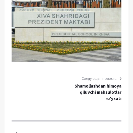
Следующая новость
Shamollashdan himoya
qiluvchi mahsulotlar
ro'yxati