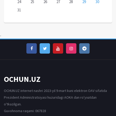
24
25
26
27
28
29
30
31
-
OCHUN.UZ
OCHUN.UZ internet nashri 2023-yil 9-mart kuni elektron OAV sifatida
Prezident Administratsiyasi huzuridagi AOKA dan ro'yxatdan
o'tkazilgan.
Guvohnoma raqami: 067828