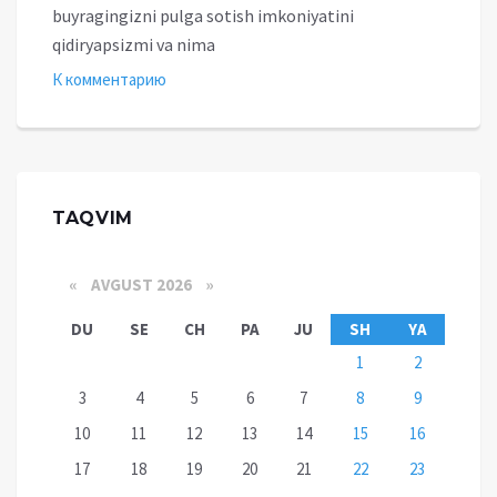
buyragingizni pulga sotish imkoniyatini
qidiryapsizmi va nima
К комментарию
TAQVIM
«
AVGUST 2026 »
DU
SE
CH
PA
JU
SH
YA
1
2
3
4
5
6
7
8
9
10
11
12
13
14
15
16
17
18
19
20
21
22
23