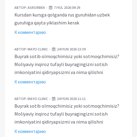
АВТОР:
ASRORBEK
7 IYUL 2026 09:29
Kursdan kursga qolganda rus guruhidan uzbek
guruhiga qayta yiklashim kerak
К комментарию
АВТОР:
MAYO CLINIC
24 IYUN 2026 13:39
Buyrak sotib olmoqchimisiz yoki sotmoqchimisiz?
Moliyaviy inqiroz tufayli buyragingizni sotish
imkoniyatini qidiryapsizmi va nima qilishni
К комментарию
АВТОР:
MAYO CLINIC
24 IYUN 2026 11:11
Buyrak sotib olmoqchimisiz yoki sotmoqchimisiz?
Moliyaviy inqiroz tufayli buyragingizni sotish
imkoniyatini qidiryapsizmi va nima qilishni
К комментарию