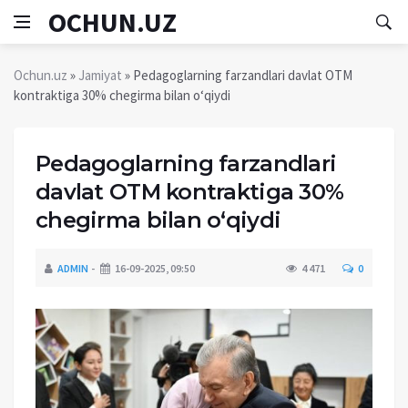
OCHUN.UZ
Ochun.uz
»
Jamiyat
» Pedagoglarning farzandlari davlat OTM
kontraktiga 30% chegirma bilan o‘qiydi
Pedagoglarning farzandlari
davlat OTM kontraktiga 30%
chegirma bilan o‘qiydi
ADMIN
16-09-2025, 09:50
4 471
0