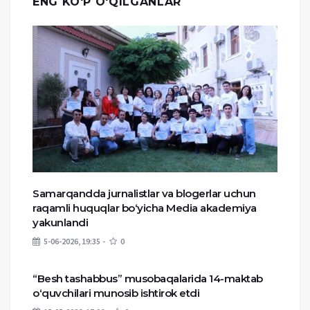
ENG KO'P O'QILGANLAR
Samarqandda jurnalistlar va blogerlar uchun
raqamli huquqlar bo‘yicha Media akademiya
yakunlandi
5-06-2026, 19:35
0
“Besh tashabbus” musobaqalarida 14-maktab
o‘quvchilari munosib ishtirok etdi