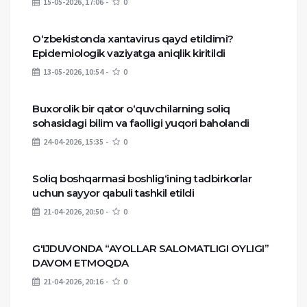
15-05-2026, 17:06
0
O‘zbekistonda xantavirus qayd etildimi?
Epidemiologik vaziyatga aniqlik kiritildi
13-05-2026, 10:54
0
Buxorolik bir qator o‘quvchilarning soliq
sohasidagi bilim va faolligi yuqori baholandi
24-04-2026, 15:35
0
Soliq boshqarmasi boshlig‘ining tadbirkorlar
uchun sayyor qabuli tashkil etildi
21-04-2026, 20:50
0
G'IJDUVONDA “AYOLLAR SALOMATLIGI OYLIGI”
DAVOM ETMOQDA
21-04-2026, 20:16
0