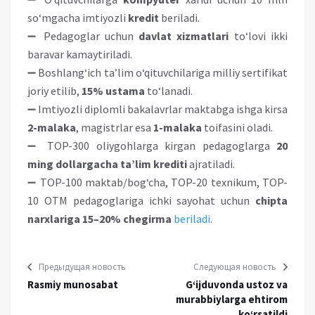
so‘mgacha imtiyozli
kredit
beriladi.
➖ Pedagoglar uchun
davlat xizmatlari
to‘lovi ikki
baravar kamaytiriladi.
➖ Boshlang‘ich ta’lim o‘qituvchilariga milliy sertifikat
joriy etilib,
15% ustama
to‘lanadi.
➖ Imtiyozli diplomli bakalavrlar maktabga ishga kirsa
2-malaka
, magistrlar esa
1-malaka
toifasini oladi.
➖ TOP-300 oliygohlarga kirgan pedagoglarga
20
ming dollargacha ta’lim krediti
ajratiladi.
➖ TOP-100 maktab/bog‘cha, TOP-20 texnikum, TOP-
10 OTM pedagoglariga ichki sayohat uchun
chipta
narxlariga 15–20% chegirma
beriladi
.
Предыдущая новость
Следующая новость
Rasmiy munosabat
G‘ijduvonda ustoz va
murabbiylarga ehtirom
ko‘rsatildi