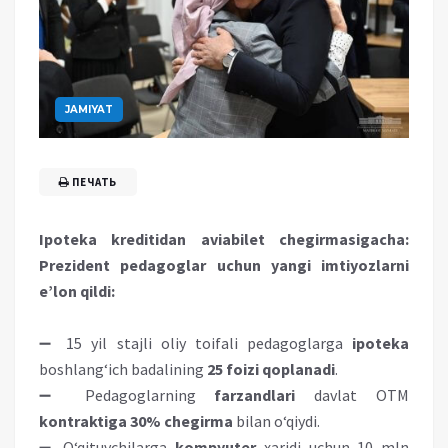
JAMIYAT
ПЕЧАТЬ
Ipoteka kreditidan aviabilet chegirmasigacha:
Prezident pedagoglar uchun yangi imtiyozlarni
e’lon qildi:
➖ 15 yil stajli oliy toifali pedagoglarga
ipoteka
boshlang‘ich badalining
25 foizi qoplanadi
.
➖ Pedagoglarning
farzandlari
davlat OTM
kontraktiga 30% chegirma
bilan o‘qiydi.
➖ O‘qituvchilarga
kompyuter
xaridi uchun 10 mln