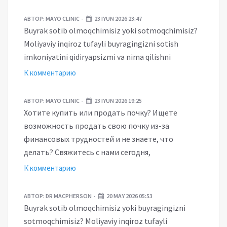
АВТОР:
MAYO CLINIC
23 IYUN 2026 23:47
Buyrak sotib olmoqchimisiz yoki sotmoqchimisiz?
Moliyaviy inqiroz tufayli buyragingizni sotish
imkoniyatini qidiryapsizmi va nima qilishni
К комментарию
АВТОР:
MAYO CLINIC
23 IYUN 2026 19:25
Хотите купить или продать почку? Ищете
возможность продать свою почку из-за
финансовых трудностей и не знаете, что
делать? Свяжитесь с нами сегодня,
К комментарию
АВТОР:
DR MACPHERSON
20 MAY 2026 05:53
Buyrak sotib olmoqchimisiz yoki buyragingizni
sotmoqchimisiz? Moliyaviy inqiroz tufayli