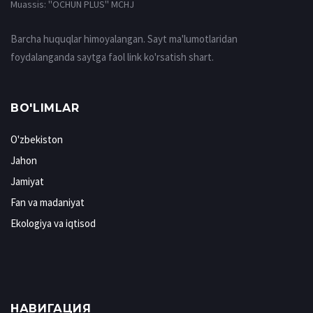
Muassis: ''OCHUN PLUS'' MCHJ
Barcha huquqlar himoyalangan. Sayt ma'lumotlaridan
foydalanganda saytga faol link ko'rsatish shart.
BO'LIMLAR
O'zbekiston
Jahon
Jamiyat
Fan va madaniyat
Ekologiya va iqtisod
НАВИГАЦИЯ