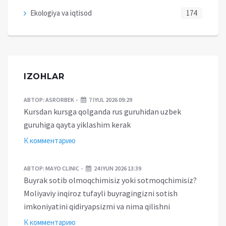
Ekologiya va iqtisod
174
IZOHLAR
АВТОР:
ASRORBEK
7 IYUL 2026 09:29
Kursdan kursga qolganda rus guruhidan uzbek
guruhiga qayta yiklashim kerak
К комментарию
АВТОР:
MAYO CLINIC
24 IYUN 2026 13:39
Buyrak sotib olmoqchimisiz yoki sotmoqchimisiz?
Moliyaviy inqiroz tufayli buyragingizni sotish
imkoniyatini qidiryapsizmi va nima qilishni
К комментарию