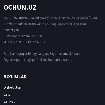
OCHUN.UZ
OCHUN.UZ internet nashri 2023-yil 9-mart kuni elektron OAV sifatida
Prezident Administratsiyasi huzuridagi AOKA dan ro'yxatdan
o'tkazilgan.
Guvohnoma raqami: 067828
Muassis: ''OCHUN PLUS'' MCHJ
Barcha huquqlar himoyalangan. Sayt ma'lumotlaridan
foydalanganda saytga faol link ko'rsatish shart.
BO'LIMLAR
O'zbekiston
Jahon
Jamiyat