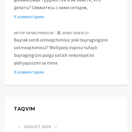
делать? Свяжитесь с нами сегодня,
К комментарию
АВТОР:
DR MACPHERSON
20 MAY 2026 05:53
Buyrak sotib olmoqchimisiz yoki buyragingizni
sotmoqchimisiz? Moliyaviy inqiroz tufayli
buyragingizni pulga sotish imkoniyatini
qidiryapsizmi va nima
К комментарию
TAQVIM
«
AVGUST 2026 »