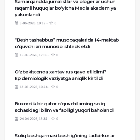
Samarqandda jurnalistlar va blogerlar uchun
raqamli huquqlar bo‘yicha Media akademiya
yakunlandi
5-06-2026, 19:35
0
“Besh tashabbus” musobaqalarida 14-maktab
o‘quvchilari munosib ishtirok etdi
15-05-2026, 17:06
0
O‘zbekistonda xantavirus qayd etildimi?
Epidemiologik vaziyatga aniqlik kiritildi
13-05-2026, 10:54
0
Buxorolik bir qator o‘quvchilarning soliq
sohasidagi bilim va faolligi yuqori baholandi
24-04-2026, 15:35
0
Soliq boshqarmasi boshlig‘ining tadbirkorlar