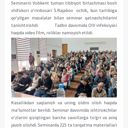
Seminarni Vobkent tuman tibbiyot birlashmasi bosh
shifokori o‘rinbosari S.Rajabov ochib, kun tartibiga
qo‘yilgan masalalar bilan seminar qatnashchilarini
tanishtirishdi. Tadbir davomida OIV infeksiyasi
haqida video film, roliklar namoyish etildi.
Kasallikdan saqlanish va uning oldini olish haqida
ma’lumotlar berildi. Seminar davomida ishtirokchilar
o‘zlarini qiziqtirgan barcha savollarga to‘gri va aniq
javob olishdi. Seminarda 215 ta tarqatma materiallari