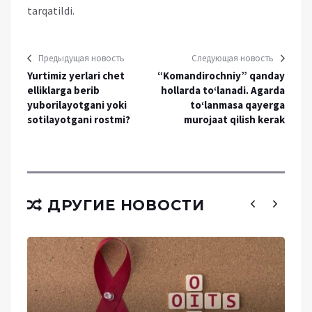
tarqatildi.
Предыдущая новость
Следующая новость
Yurtimiz yerlari chet
“Komandirochniy” qanday
elliklarga berib
hollarda to‘lanadi. Agarda
yuborilayotgani yoki
to‘lanmasa qayerga
sotilayotgani rostmi?
murojaat qilish kerak
ДРУГИЕ НОВОСТИ