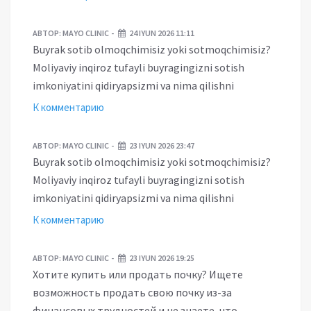
АВТОР:
MAYO CLINIC
24 IYUN 2026 11:11
Buyrak sotib olmoqchimisiz yoki sotmoqchimisiz?
Moliyaviy inqiroz tufayli buyragingizni sotish
imkoniyatini qidiryapsizmi va nima qilishni
К комментарию
АВТОР:
MAYO CLINIC
23 IYUN 2026 23:47
Buyrak sotib olmoqchimisiz yoki sotmoqchimisiz?
Moliyaviy inqiroz tufayli buyragingizni sotish
imkoniyatini qidiryapsizmi va nima qilishni
К комментарию
АВТОР:
MAYO CLINIC
23 IYUN 2026 19:25
Хотите купить или продать почку? Ищете
возможность продать свою почку из-за
финансовых трудностей и не знаете, что