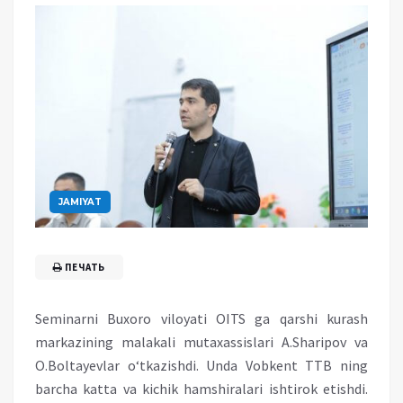
JAMIYAT
ПЕЧАТЬ
Seminarni Buxoro viloyati OITS ga qarshi kurash
markazining malakali mutaxassislari A.Sharipov va
O.Boltayevlar o‘tkazishdi. Unda Vobkent TTB ning
barcha katta va kichik hamshiralari ishtirok etishdi.