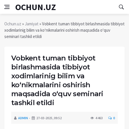
OCHUN.UZ
Ochun.uz
»
Jamiyat
» Vobkent tuman tibbiyot birlashmasida tibbiyot
xodimlarinig bilim va ko‘nikmalarini oshirish maqsadida o‘quv
seminari tashkil etildi
Vobkent tuman tibbiyot
birlashmasida tibbiyot
xodimlarinig bilim va
ko‘nikmalarini oshirish
maqsadida o‘quv seminari
tashkil etildi
ADMIN
27-03-2025, 09:52
4 463
0