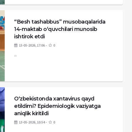
“Besh tashabbus” musobaqalarida
14-maktab o‘quvchilari munosib
ishtirok etdi
15-05-2026, 17:06
0
...
O‘zbekistonda xantavirus qayd
etildimi? Epidemiologik vaziyatga
aniqlik kiritildi
13-05-2026, 10:54
0
...