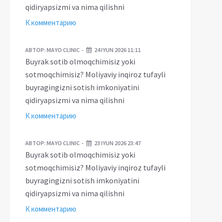
qidiryapsizmi va nima qilishni
К комментарию
АВТОР:
MAYO CLINIC
24 IYUN 2026 11:11
Buyrak sotib olmoqchimisiz yoki
sotmoqchimisiz? Moliyaviy inqiroz tufayli
buyragingizni sotish imkoniyatini
qidiryapsizmi va nima qilishni
К комментарию
АВТОР:
MAYO CLINIC
23 IYUN 2026 23:47
Buyrak sotib olmoqchimisiz yoki
sotmoqchimisiz? Moliyaviy inqiroz tufayli
buyragingizni sotish imkoniyatini
qidiryapsizmi va nima qilishni
К комментарию