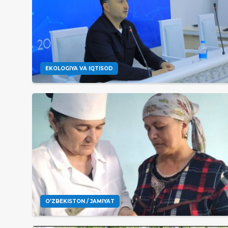
EKOLOGIYA VA IQTISOD
O'ZBEKISTON / JAMIYAT