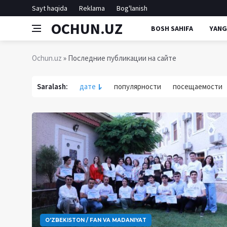
Sayt haqida
Reklama
Bog'lanish
OCHUN.UZ
BOSH SAHIFA
YANG
Ochun.uz
» Последние публикации на сайте
Saralash:
дате
популярности
посещаемости
O'ZBEKISTON / FAN VA MADANIYAT