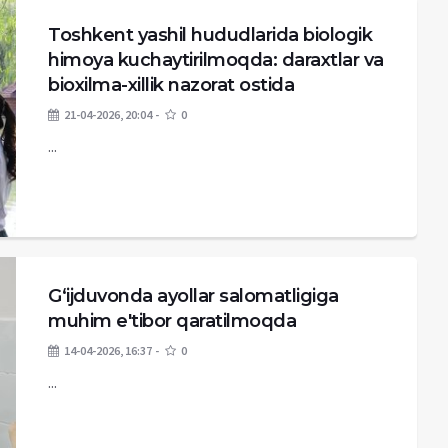
Toshkent yashil hududlarida biologik
himoya kuchaytirilmoqda: daraxtlar va
bioxilma-xillik nazorat ostida
21-04-2026, 20:04
0
...
Gʻijduvonda ayollar salomatligiga
muhim e'tibor qaratilmoqda
14-04-2026, 16:37
0
...