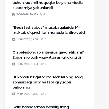
uchun raqamli huquqlar bo‘yicha Media
akademiya yakunlandi
5-06-2026, 19:35
0
“Besh tashabbus” musobaqalarida 14-
maktab o‘quvchilari munosib ishtirok etdi
15-05-2026, 17:06
0
O‘zbekistonda xantavirus qayd etildimi?
Epidemiologik vaziyatga aniqlik kiritildi
13-05-2026, 10:54
0
Buxorolik bir qator o‘quvchilarning soliq
sohasidagi bilim va faolligi yuqori
baholandi
24-04-2026, 15:35
0
Soliq boshqarmasi boshlig‘ining