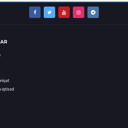
LAR
n
niyat
a iqtisod