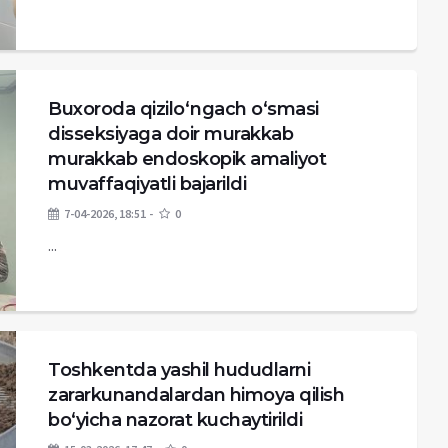
Buxoroda qizilo‘ngach o‘smasi
disseksiyaga doir murakkab
murakkab endoskopik amaliyot
muvaffaqiyatli bajarildi
7-04-2026, 18:51
0
...
Toshkentda yashil hududlarni
zararkunandalardan himoya qilish
bo‘yicha nazorat kuchaytirildi