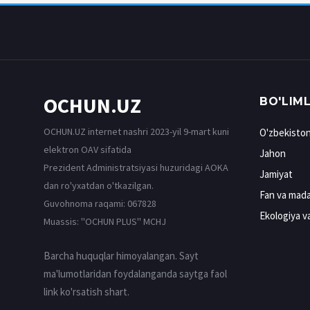
OCHUN.UZ
BO'LIM
OCHUN.UZ internet nashri 2023-yil 9-mart kuni
O'zbekisto
elektron OAV sifatida
Jahon
Prezident Administratsiyasi huzuridagi AOKA
Jamiyat
dan ro'yxatdan o'tkazilgan.
Fan va mada
Guvohnoma raqami: 067828
Ekologiya v
Muassis: ''OCHUN PLUS'' MCHJ
Barcha huquqlar himoyalangan. Sayt
ma'lumotlaridan foydalanganda saytga faol
link ko'rsatish shart.