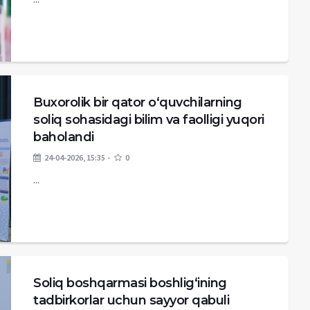
Buxorolik bir qator o‘quvchilarning
soliq sohasidagi bilim va faolligi yuqori
baholandi
24-04-2026, 15:35
0
...
Soliq boshqarmasi boshlig‘ining
tadbirkorlar uchun sayyor qabuli