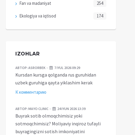
Fan va madaniyat
254
Ekologiya va iqtisod
174
IZOHLAR
АВТОР:
ASRORBEK
7 IYUL 2026 09:29
Kursdan kursga qolganda rus guruhidan
uzbek guruhiga qayta yiklashim kerak
К комментарию
АВТОР:
MAYO CLINIC
24 IYUN 2026 13:39
Buyrak sotib olmoqchimisiz yoki
sotmoqchimisiz? Moliyaviy inqiroz tufayli
buyragingizni sotish imkoniyatini