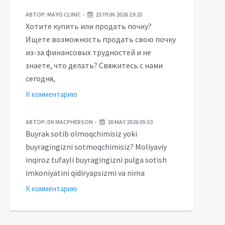
АВТОР:
MAYO CLINIC
23 IYUN 2026 19:25
Хотите купить или продать почку?
Ищете возможность продать свою почку
из-за финансовых трудностей и не
знаете, что делать? Свяжитесь с нами
сегодня,
К комментарию
АВТОР:
DR MACPHERSON
20 MAY 2026 05:53
Buyrak sotib olmoqchimisiz yoki
buyragingizni sotmoqchimisiz? Moliyaviy
inqiroz tufayli buyragingizni pulga sotish
imkoniyatini qidiryapsizmi va nima
К комментарию