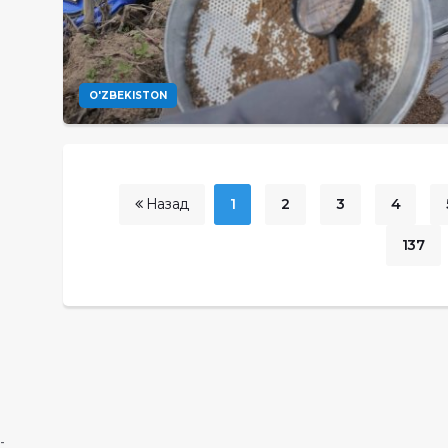
O'ZBEKISTON
Назад
1
2
3
4
137
-