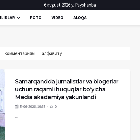
6 avgust 2026 y. Payshanba
ILIKLAR
FOTO
VIDEO
ALOQA
комментариям
алфавиту
Samarqandda jurnalistlar va blogerlar
uchun raqamli huquqlar bo‘yicha
Media akademiya yakunlandi
5-06-2026, 19:35
0
...