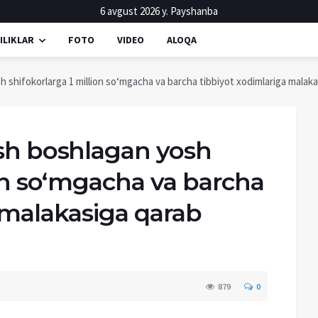
6 avgust 2026 y. Payshanba
ILIKLAR
FOTO
VIDEO
ALOQA
h shifokorlarga 1 million so‘mgacha va barcha tibbiyot xodimlariga malaka
ish boshlagan yosh
ion so‘mgacha va barcha
 malakasiga qarab
879
0