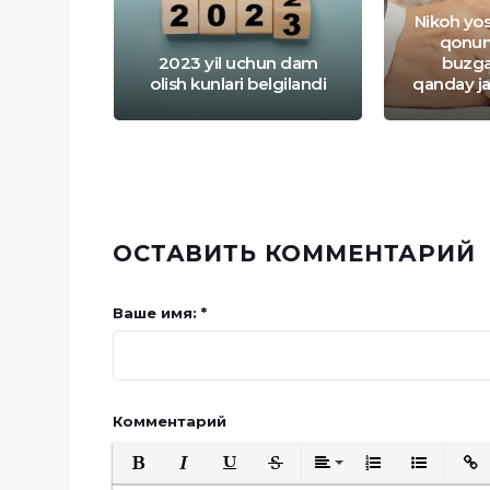
atida
rib
Nikoh yosh
ikka
qonun 
 hokimi
2023 yil uchun dam
buzga
i
olish kunlari belgilandi
qanday ja
ОСТАВИТЬ КОММЕНТАРИЙ
Ваше имя: *
Комментарий