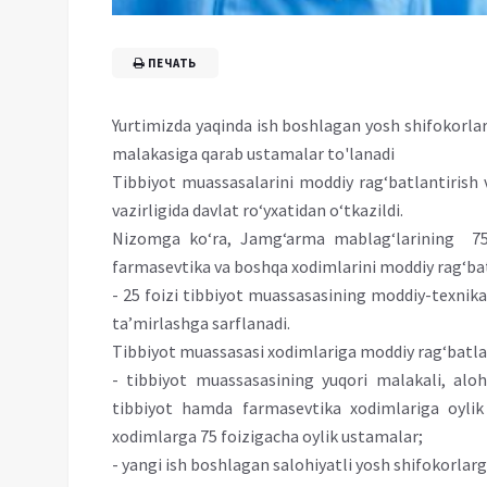
ПЕЧАТЬ
Yurtimizda yaqinda ish boshlagan yosh shifokorla
malakasiga qarab ustamalar to'lanadi
Tibbiyot muassasalarini moddiy rag‘batlantirish v
vazirligida davlat ro‘yxatidan o‘tkazildi.
Nizomga ko‘ra, Jamg‘arma mablag‘larining 75 f
farmasevtika va boshqa xodimlarini moddiy rag‘ba
- 25 foizi tibbiyot muassasasining moddiy-texni
ta’mirlashga sarflanadi.
Tibbiyot muassasasi xodimlariga moddiy rag‘batlant
- tibbiyot muassasasining yuqori malakali, aloh
tibbiyot hamda farmasevtika xodimlariga oyl
xodimlarga 75 foizigacha oylik ustamalar;
- yangi ish boshlagan salohiyatli yosh shifokorla