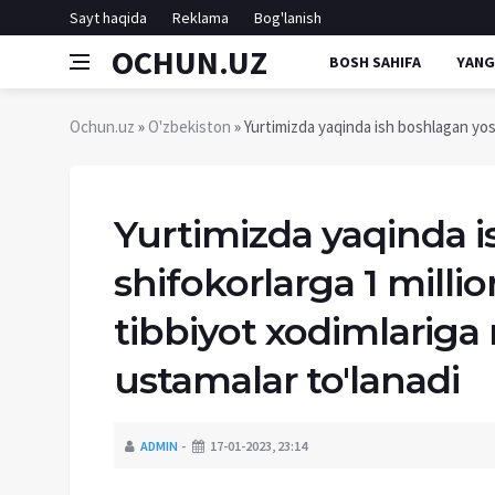
Sayt haqida
Reklama
Bog'lanish
OCHUN.UZ
BOSH SAHIFA
YANG
Ochun.uz
»
O'zbekiston
» Yurtimizda yaqinda ish boshlagan yos
Yurtimizda yaqinda 
shifokorlarga 1 mill
tibbiyot xodimlariga
ustamalar to'lanadi
ADMIN
17-01-2023, 23:14