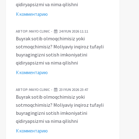
Buxoro viloyatida
qidiryapsizmi va nima qilishni
fermerni urib
udlar mustaqilligini
''mashhur''likka
К комментарию
ta'minlash yo'lidagi
erishgan tuman hokimi
islohotlar
qamaldi
АВТОР:
MAYO CLINIC
24 IYUN 2026 11:11
Buyrak sotib olmoqchimisiz yoki
sotmoqchimisiz? Moliyaviy inqiroz tufayli
buyragingizni sotish imkoniyatini
qidiryapsizmi va nima qilishni
К комментарию
АВТОР:
MAYO CLINIC
23 IYUN 2026 23:47
Buyrak sotib olmoqchimisiz yoki
sotmoqchimisiz? Moliyaviy inqiroz tufayli
buyragingizni sotish imkoniyatini
qidiryapsizmi va nima qilishni
К комментарию