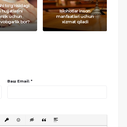
i to‘g‘risidagi
hujjatlarini
Islohotlar inson
S
nlik uchun
manfaatlari uchun
vobgarlik bor?
xizmat qiladi
Ваш Email: *