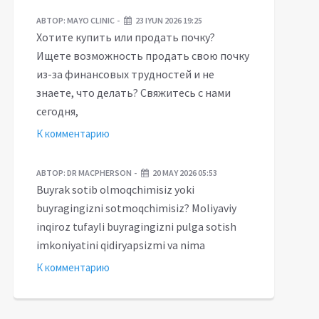
АВТОР:
MAYO CLINIC
23 IYUN 2026 19:25
Хотите купить или продать почку?
Ищете возможность продать свою почку
из-за финансовых трудностей и не
знаете, что делать? Свяжитесь с нами
сегодня,
К комментарию
АВТОР:
DR MACPHERSON
20 MAY 2026 05:53
Buyrak sotib olmoqchimisiz yoki
buyragingizni sotmoqchimisiz? Moliyaviy
inqiroz tufayli buyragingizni pulga sotish
imkoniyatini qidiryapsizmi va nima
К комментарию