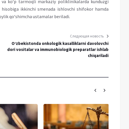
lar va ko‘p tarmoqli markaziy poliklinikalarda kunduzgi
sh hisobiga ikkinchi smenada ishlovchi shifokor hamda
ylik qo‘shimcha ustamalar beriladi.
Следующая новость
O‘zbekistonda onkologik kasalliklarni davolovchi
dori vositalar va immunobiologik preparatlar ishlab
chiqariladi