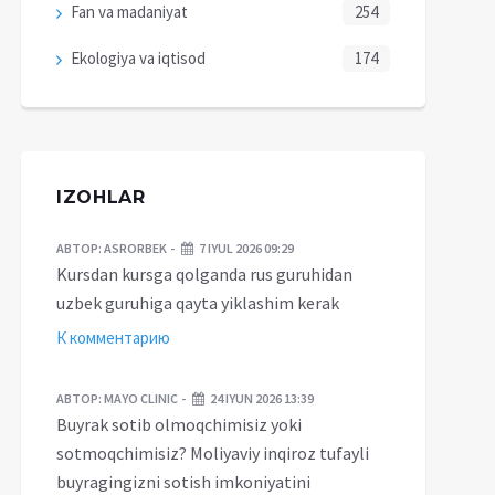
Fan va madaniyat
254
Ekologiya va iqtisod
174
IZOHLAR
АВТОР:
ASRORBEK
7 IYUL 2026 09:29
Kursdan kursga qolganda rus guruhidan
uzbek guruhiga qayta yiklashim kerak
К комментарию
АВТОР:
MAYO CLINIC
24 IYUN 2026 13:39
Buyrak sotib olmoqchimisiz yoki
sotmoqchimisiz? Moliyaviy inqiroz tufayli
buyragingizni sotish imkoniyatini