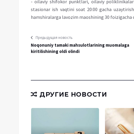
- oilaviy shifokor punktlari, oilaviy poliklinika
stasionar ish vaqtini soat 20:00 gacha uzaytiri
hamshiralarga lavozim maoshining 30 foizigacha o
Предыдущая новость
Noqonuniy tamaki mahsulotlarining muomalaga
kiritilishining oldi olindi
ДРУГИЕ НОВОСТИ