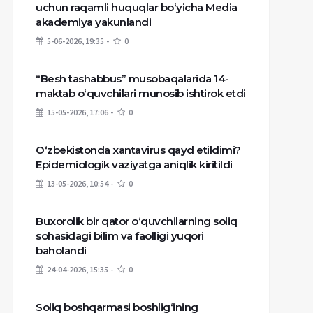
uchun raqamli huquqlar bo‘yicha Media
akademiya yakunlandi
5-06-2026, 19:35
0
“Besh tashabbus” musobaqalarida 14-
maktab o‘quvchilari munosib ishtirok etdi
15-05-2026, 17:06
0
O‘zbekistonda xantavirus qayd etildimi?
Epidemiologik vaziyatga aniqlik kiritildi
13-05-2026, 10:54
0
Buxorolik bir qator o‘quvchilarning soliq
sohasidagi bilim va faolligi yuqori
baholandi
24-04-2026, 15:35
0
Soliq boshqarmasi boshlig‘ining