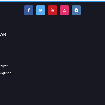
LAR
n
niyat
a iqtisod