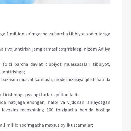
rga 1 million so‘mgacha va barcha tibbiyot xodimlariga
a rivojlantirish jamg‘armasi to‘g‘risidagi nizom Adliya
oizi barcha davlat tibbiyot muassasalari tibbiyot,
tlantirishga;
ka bazasini mustahkamlash, modernizasiya qilish hamda
irishning quyidagi turlari qo‘llaniladi:
ida natijaga erishgan, halol va vijdonan ishlayotgan
ik lavozim maoshining 100 foizigacha hamda boshqa
rga 1 million so‘mgacha maxsus oylik ustamalar;