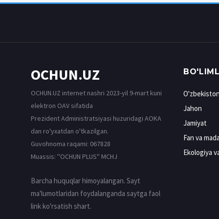
OCHUN.UZ
BO'LIM
OCHUN.UZ internet nashri 2023-yil 9-mart kuni
O'zbekisto
elektron OAV sifatida
Jahon
Prezident Administratsiyasi huzuridagi AOKA
Jamiyat
dan ro'yxatdan o'tkazilgan.
Fan va mada
Guvohnoma raqami: 067828
Ekologiya v
Muassis: ''OCHUN PLUS'' MCHJ
Barcha huquqlar himoyalangan. Sayt
ma'lumotlaridan foydalanganda saytga faol
link ko'rsatish shart.