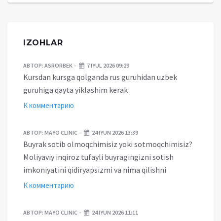
IZOHLAR
АВТОР:
ASRORBEK
7 IYUL 2026 09:29
Kursdan kursga qolganda rus guruhidan uzbek
guruhiga qayta yiklashim kerak
К комментарию
АВТОР:
MAYO CLINIC
24 IYUN 2026 13:39
Buyrak sotib olmoqchimisiz yoki sotmoqchimisiz?
Moliyaviy inqiroz tufayli buyragingizni sotish
imkoniyatini qidiryapsizmi va nima qilishni
К комментарию
АВТОР:
MAYO CLINIC
24 IYUN 2026 11:11