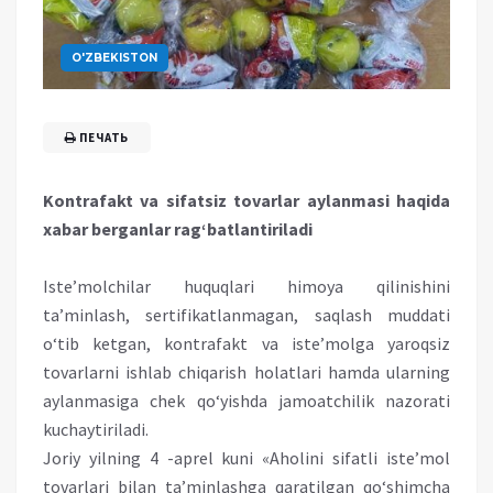
O'ZBEKISTON
ПЕЧАТЬ
Kontrafakt va sifatsiz tovarlar aylanmasi haqida
xabar berganlar rag‘batlantiriladi
Iste’molchilar huquqlari himoya qilinishini
ta’minlash, sertifikatlanmagan, saqlash muddati
o‘tib ketgan, kontrafakt va iste’molga yaroqsiz
tovarlarni ishlab chiqarish holatlari hamda ularning
aylanmasiga chek qo‘yishda jamoatchilik nazorati
kuchaytiriladi.
Joriy yilning 4 -aprel kuni «Aholini sifatli iste’mol
tovarlari bilan ta’minlashga qaratilgan qo‘shimcha