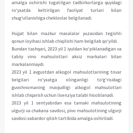
amalga oshirishi tugatilgan tadbirkorlarga quyidagi
ro‘yxatda keltirilgan faoliyat turlari bilan
shug‘ullanishiga cheklovlar belgilanadi.
Hujjat bilan mazkur masalalar yuzasidan tegishli
qonun loyihasi ishlab chiqilishi ham belgilab qo‘yildi.
Bundan tashqari, 2023 yil 1 iyuldan ko‘piklanadigan va
tabiiy vino mahsulotlari aksiz markalari bilan
markalanmaydi.
2023 yil 1 avgustdan alkogol mahsulotlarining tovar
belgilari ro‘yxatga olinganligi to‘g‘risidagi
guvohnomaning mavjudligi alkogol mahsulotlari
ishlab chiqarish uchun lisenziya talabi hisoblanadi.
2023 yil 1 sentyabrdan esa tamaki mahsulotining
ulgurji va chakana savdosi, pivo mahsulotining ulgurji
savdosi xabardor qilish tartibida amalga oshiriladi.