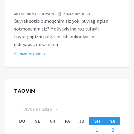
АВТОР:
DR MACPHERSON
20 MAY 2026 05:53
Buyrak sotib olmoqchimisiz yoki buyragingizni
sotmoqchimisiz? Moliyaviy inqiroz tufayli
buyragingizni pulga sotish imkoniyatini
qidiryapsizmi va nima
К комментарию
TAQVIM
«
AVGUST 2026 »
DU
SE
CH
PA
JU
SH
YA
1
2