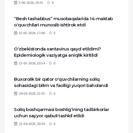
5-06-2026, 19:35
0
“Besh tashabbus” musobaqalarida 14-maktab
o‘quvchilari munosib ishtirok etdi
15-05-2026, 17:06
0
O‘zbekistonda xantavirus qayd etildimi?
Epidemiologik vaziyatga aniqlik kiritildi
13-05-2026, 10:54
0
Buxorolik bir qator o‘quvchilarning soliq
sohasidagi bilim va faolligi yuqori baholandi
24-04-2026, 15:35
0
Soliq boshqarmasi boshlig‘ining tadbirkorlar
uchun sayyor qabuli tashkil etildi
21-04-2026, 20:50
0