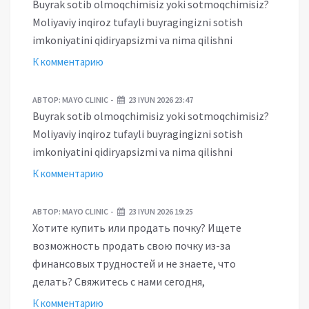
Buyrak sotib olmoqchimisiz yoki sotmoqchimisiz?
Moliyaviy inqiroz tufayli buyragingizni sotish
imkoniyatini qidiryapsizmi va nima qilishni
К комментарию
АВТОР:
MAYO CLINIC
23 IYUN 2026 23:47
Buyrak sotib olmoqchimisiz yoki sotmoqchimisiz?
Moliyaviy inqiroz tufayli buyragingizni sotish
imkoniyatini qidiryapsizmi va nima qilishni
К комментарию
АВТОР:
MAYO CLINIC
23 IYUN 2026 19:25
Хотите купить или продать почку? Ищете
возможность продать свою почку из-за
финансовых трудностей и не знаете, что
делать? Свяжитесь с нами сегодня,
К комментарию