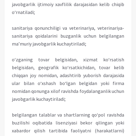
javobgarlik ijtimoiy xavflilik darajasidan kelib chiqib
o‘rnatiladi;
sanitariya qonunchiligi va veterinariya, veterinariya-
sanitariya qoidalarini buzganlik uchun belgilangan
ma’muriy javobgarlik kuchaytiriladi;
o‘zganing tovar belgisidan, xizmat ko‘rsatish
belgisidan, geografik ko‘rsatkichidan, tovar kelib
chiqqan joy nomidan, adashtirib yuborish darajasida
ular bilan o‘xshash bo‘lgan belgidan yoki firma
nomidan qonunga xilof ravishda foydalanganlik uchun
javobgarlik kuchaytiriladi;
belgilangan talablar va shartlarning qo‘pol ravishda
buzilishi oqibatida lisenziyasi bekor qilingan yoki
xabardor qilish tartibida faoliyatni (harakatlarni)