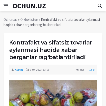
OCHUN.UZ
Ochun.uz
»
O'zbekiston
» Kontrafakt va sifatsiz tovarlar aylanmasi
haqida xabar berganlar rag‘batlantiriladi
Kontrafakt va sifatsiz tovarlar
aylanmasi haqida xabar
berganlar rag‘batlantiriladi
ADMIN
5-04-2023, 13:13
855
0