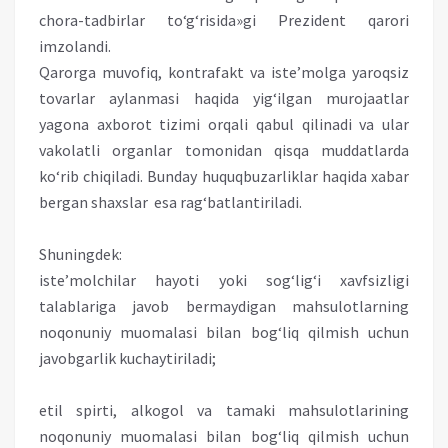
chora-tadbirlar to‘g‘risida»gi Prezident qarori
imzolandi.
Qarorga muvofiq, kontrafakt va iste’molga yaroqsiz
tovarlar aylanmasi haqida yig‘ilgan murojaatlar
yagona axborot tizimi orqali qabul qilinadi va ular
vakolatli organlar tomonidan qisqa muddatlarda
ko‘rib chiqiladi. Bunday huquqbuzarliklar haqida xabar
bergan shaxslar esa rag‘batlantiriladi.
Shuningdek:
iste’molchilar hayoti yoki sog‘lig‘i xavfsizligi
talablariga javob bermaydigan mahsulotlarning
noqonuniy muomalasi bilan bog‘liq qilmish uchun
javobgarlik kuchaytiriladi;
etil spirti, alkogol va tamaki mahsulotlarining
noqonuniy muomalasi bilan bog‘liq qilmish uchun