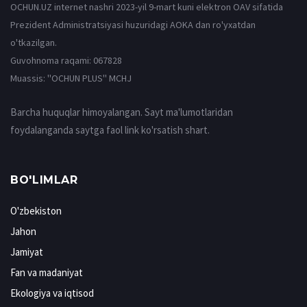
OCHUN.UZ internet nashri 2023-yil 9-mart kuni elektron OAV sifatida
Prezident Administratsiyasi huzuridagi AOKA dan ro'yxatdan
o'tkazilgan.
Guvohnoma raqami: 067828
Muassis: ''OCHUN PLUS'' MCHJ
Barcha huquqlar himoyalangan. Sayt ma'lumotlaridan
foydalanganda saytga faol link ko'rsatish shart.
BO'LIMLAR
O'zbekiston
Jahon
Jamiyat
Fan va madaniyat
Ekologiya va iqtisod