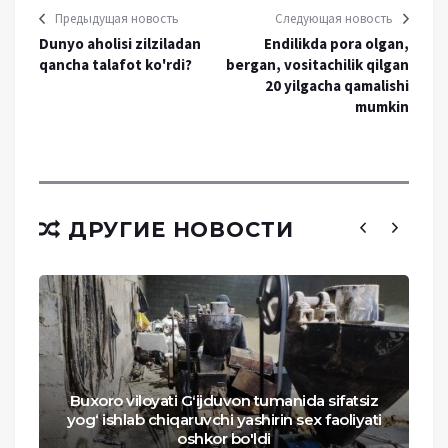
Предыдущая новость
Следующая новость
Dunyo aholisi zilziladan
Endilikda pora olgan,
qancha talafot ko'rdi?
bergan, vositachilik qilgan
20 yilgacha qamalishi
mumkin
ДРУГИЕ НОВОСТИ
Buxoro viloyati Gʻijduvon tumanida sifatsiz
yog‘ ishlab chiqaruvchi yashirin sex faoliyati
oshkor bo'ldi