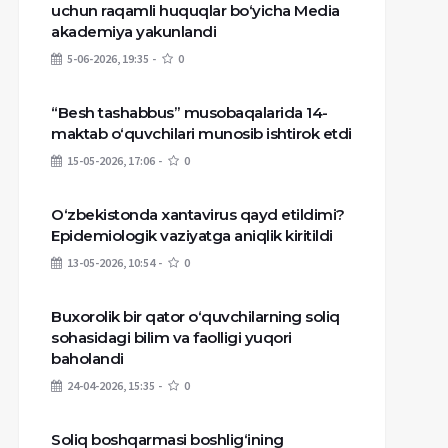
uchun raqamli huquqlar bo‘yicha Media
akademiya yakunlandi
5-06-2026, 19:35
0
“Besh tashabbus” musobaqalarida 14-
maktab o‘quvchilari munosib ishtirok etdi
15-05-2026, 17:06
0
O‘zbekistonda xantavirus qayd etildimi?
Epidemiologik vaziyatga aniqlik kiritildi
13-05-2026, 10:54
0
Buxorolik bir qator o‘quvchilarning soliq
sohasidagi bilim va faolligi yuqori
baholandi
24-04-2026, 15:35
0
Soliq boshqarmasi boshlig‘ining