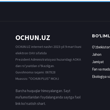
OCHUN.UZ
BO'LIM
OCHUN.UZ internet nashri 2023-yil 9-mart kuni
O'zbekisto
elektron OAV sifatida
Jahon
Prezident Administratsiyasi huzuridagi AOKA
Jamiyat
dan ro'yxatdan o'tkazilgan.
Fan va mada
Guvohnoma raqami: 067828
Ekologiya v
Muassis: ''OCHUN PLUS'' MCHJ
Barcha huquqlar himoyalangan. Sayt
ma'lumotlaridan foydalanganda saytga faol
link ko'rsatish shart.