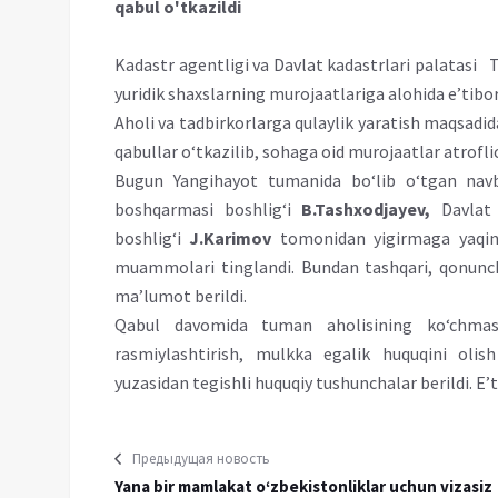
qabul o'tkazildi
Kadastr agentligi va Davlat kadastrlari palatas
yuridik shaxslarning murojaatlariga alohida e’tibo
Aholi va tadbirkorlarga qulaylik yaratish maqsadi
qabullar o‘tkazilib, sohaga oid murojaatlar atrofl
Bugun Yangihayot tumanida bo‘lib o‘tgan nav
boshqarmasi boshlig‘i
B.Tashxodjayev,
Davlat
boshlig‘i
J.Karimov
tomonidan yigirmaga yaqin 
muammolari tinglandi. Bundan tashqari, qonunchil
ma’lumot berildi.
Qabul davomida tuman aholisining ko‘chmas 
rasmiylashtirish, mulkka egalik huquqini olis
yuzasidan tegishli huquqiy tushunchalar berildi. E’ti
Предыдущая новость
Yana bir mamlakat o‘zbekistonliklar uchun vizasiz