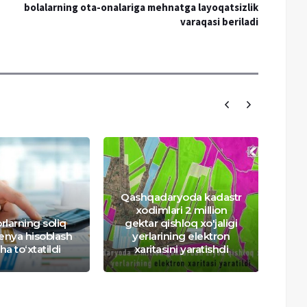
bolalarning ota-onalariga mehnatga layoqatsizlik
varaqasi beriladi
Qashqadaryoda kadastr
xodimlari 2 million
rlarning soliq
gektar qishloq xo'jaligi
a
enya hisoblash
yerlarining elektron
alo
a to‘xtatildi
xaritasini yaratishdi