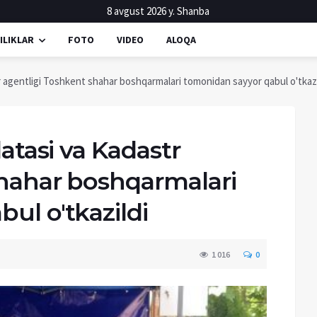
8 avgust 2026 y. Shanba
ILIKLAR
FOTO
VIDEO
ALOQA
tr agentligi Toshkent shahar boshqarmalari tomonidan sayyor qabul o'tkazi
latasi va Kadastr
shahar boshqarmalari
ul o'tkazildi
1 016
0