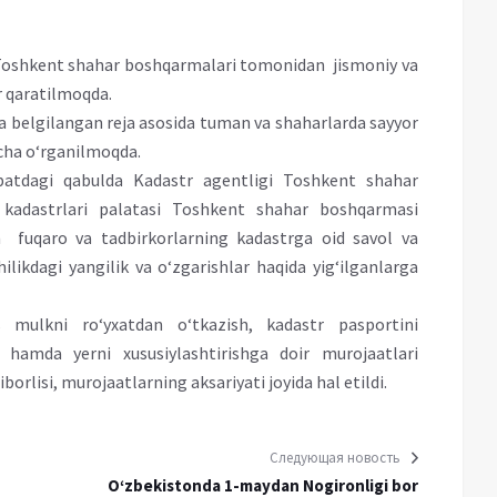
i Toshkent shahar boshqarmalari tomonidan jismoniy va
r qaratilmoqda.
da belgilangan reja asosida tuman va shaharlarda sayyor
icha o‘rganilmoqda.
batdagi qabulda Kadastr agentligi Toshkent shahar
 kadastrlari palatasi Toshkent shahar boshqarmasi
fuqaro va tadbirkorlarning kadastrga oid savol va
ikdagi yangilik va o‘zgarishlar haqida yig‘ilganlarga
mulkni ro‘yxatdan o‘tkazish, kadastr pasportini
h hamda yerni xususiylashtirishga doir murojaatlari
borlisi, murojaatlarning aksariyati joyida hal etildi.
Следующая новость
O‘zbekistonda 1-maydan Nogironligi bor