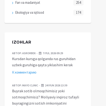
Fan va madaniyat
254
Ekologiya va iqtisod
174
IZOHLAR
АВТОР:
ASRORBEK
7 IYUL 2026 09:29
Kursdan kursga qolganda rus guruhidan
uzbek guruhiga qayta yiklashim kerak
К комментарию
Endilikda gibrid
vtomobillarga ham
Endi hokimlik xodimlari
hida farqlovchi davlat
“yashil” avtomobillarda
АВТОР:
MAYO CLINIC
24 IYUN 2026 13:39
raqami beriladi
harakatlanadi
Buyrak sotib olmoqchimisiz yoki
sotmoqchimisiz? Moliyaviy inqiroz tufayli
buyragingizni sotish imkoniyatini