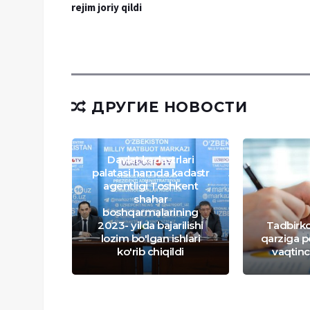
rejim joriy qildi
ДРУГИЕ НОВОСТИ
Davlat kadastrlari
palatasi hamda kadastr
agentligi Toshkent
shahar
boshqarmalarining
odimlari
2023- yilda bajarilishi
Tadbirko
billarda
lozim bo'lgan ishlari
qarziga p
adi
ko'rib chiqildi
vaqtinch