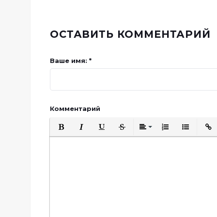
ОСТАВИТЬ КОММЕНТАРИЙ
Ваше имя: *
Комментарий
Полужирный
Курсив
Подчеркнутый
Зачеркнутый
Выравнивани
Нумерованн
Марки