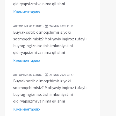
qidiryapsizmi va nima qilishni
К комментарию
АВТОР:
MAYO CLINIC
24 IYUN 2026 11:11
Buyrak sotib olmoqchimisiz yoki
sotmoqchimisiz? Moliyaviy inqiroz tufayli
buyragingizni sotish imkoniyatini
qidiryapsizmi va nima qilishni
К комментарию
АВТОР:
MAYO CLINIC
23 IYUN 2026 23:47
Buyrak sotib olmoqchimisiz yoki
sotmoqchimisiz? Moliyaviy inqiroz tufayli
buyragingizni sotish imkoniyatini
qidiryapsizmi va nima qilishni
К комментарию