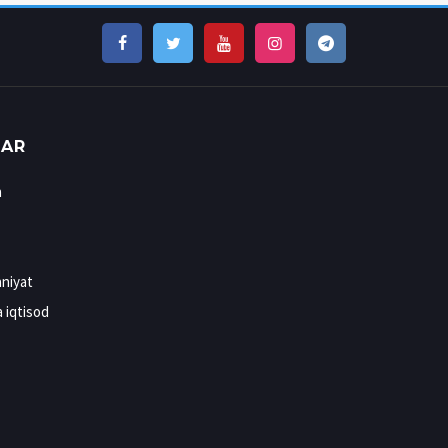
LAR
n
niyat
a iqtisod