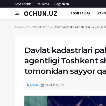
Sayt haqida
Reklama
Bog'lanish
OCHUN.UZ
BOSH SAHIFA
YANG
Ochun.uz
»
O'zbekiston
» Davlat kadastrlari palatasi va Kadas
Davlat kadastrlari pa
agentligi Toshkent 
tomonidan sayyor qab
ADMIN
28-04-2023, 15:11