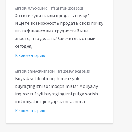
АВТОР:
MAYO CLINIC
23 IYUN 2026 19:25
Хотите купить или продать почку?
Ищете возможность продать свою почку
из-за финансовых трудностей и не
знаете, что делать? Свяжитесь с нами
сегодня,
К комментарию
АВТОР:
DR MACPHERSON
20 MAY 2026 05:53
Buyrak sotib olmoqchimisiz yoki
buyragingizni sotmoqchimisiz? Moliyaviy
inqiroz tufayli buyragingizni pulga sotish
imkoniyatini qidiryapsizmi va nima
К комментарию