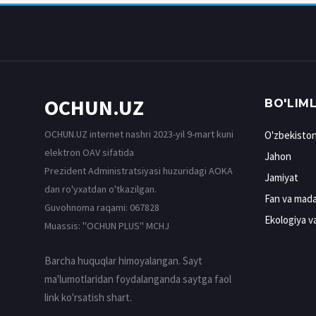
OCHUN.UZ
BO'LIM
OCHUN.UZ internet nashri 2023-yil 9-mart kuni
O'zbekisto
elektron OAV sifatida
Jahon
Prezident Administratsiyasi huzuridagi AOKA
Jamiyat
dan ro'yxatdan o'tkazilgan.
Fan va mada
Guvohnoma raqami: 067828
Ekologiya v
Muassis: ''OCHUN PLUS'' MCHJ
Barcha huquqlar himoyalangan. Sayt
ma'lumotlaridan foydalanganda saytga faol
link ko'rsatish shart.