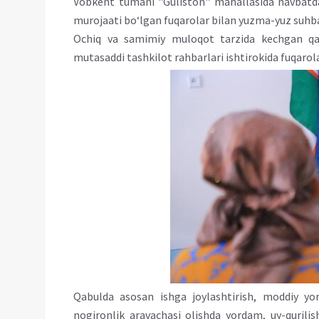
Vobkent tumani "Guliston" mahallasida navbatda
murojaati bo‘lgan fuqarolar bilan yuzma-yuz suhba
Ochiq va samimiy muloqot tarzida kechgan q
mutasaddi tashkilot rahbarlari ishtirokida fuqaro
Qabulda asosan ishga joylashtirish, moddiy yor
nogironlik aravachasi olishda yordam, uy-qurilis