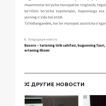
muammolar bo‘yicha murojaatlar tinglanib, tegishl
ko‘rilishi bo‘yicha topshiriqlar, fuqarolarga es
yerning o'zida hal etildi.
Ta’kidlangandek, har bir murojaat asoslicha o‘rganil
Предыдущая новость
Buxoro – tarixning tirik sahifasi, bugunning faxri,
ertaning ilhomi
ДРУГИЕ НОВОСТИ