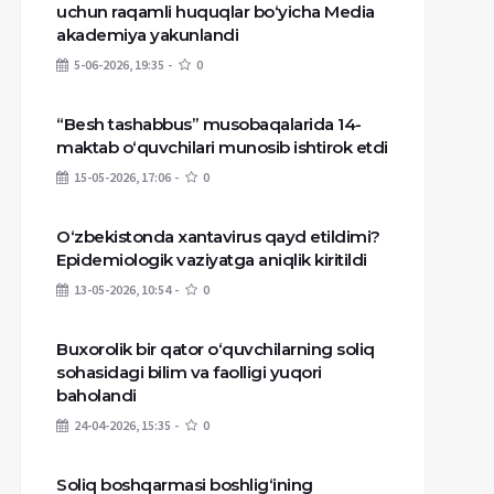
uchun raqamli huquqlar bo‘yicha Media
akademiya yakunlandi
5-06-2026, 19:35
0
“Besh tashabbus” musobaqalarida 14-
maktab o‘quvchilari munosib ishtirok etdi
15-05-2026, 17:06
0
O‘zbekistonda xantavirus qayd etildimi?
Epidemiologik vaziyatga aniqlik kiritildi
13-05-2026, 10:54
0
Buxorolik bir qator o‘quvchilarning soliq
sohasidagi bilim va faolligi yuqori
baholandi
24-04-2026, 15:35
0
Soliq boshqarmasi boshlig‘ining