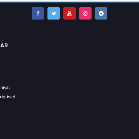
LAR
n
niyat
a iqtisod