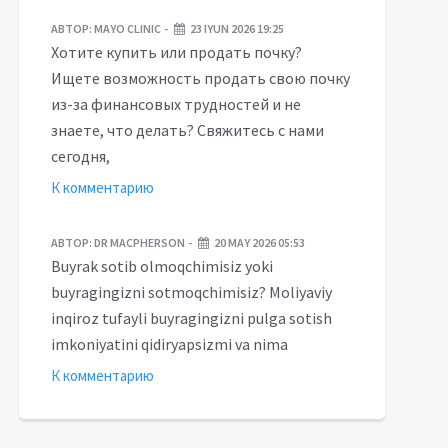
АВТОР:
MAYO CLINIC
23 IYUN 2026 19:25
Хотите купить или продать почку?
Ищете возможность продать свою почку
из-за финансовых трудностей и не
знаете, что делать? Свяжитесь с нами
сегодня,
К комментарию
АВТОР:
DR MACPHERSON
20 MAY 2026 05:53
Buyrak sotib olmoqchimisiz yoki
buyragingizni sotmoqchimisiz? Moliyaviy
inqiroz tufayli buyragingizni pulga sotish
imkoniyatini qidiryapsizmi va nima
К комментарию