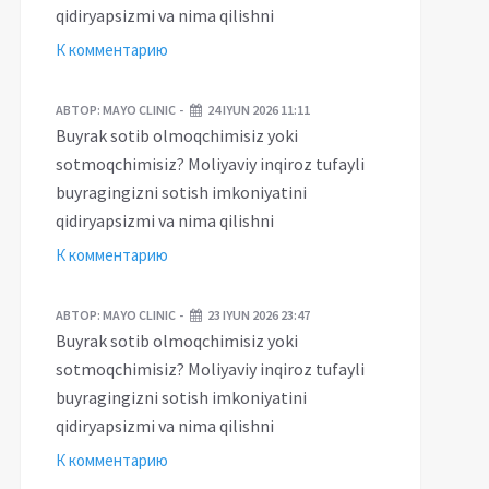
qidiryapsizmi va nima qilishni
К комментарию
Sobiq mahkuma
obiq mahkumalarga
stereotiplarini qanday
АВТОР:
MAYO CLINIC
24 IYUN 2026 11:11
oniyatlar bor, biroq...
yengadi?
Buyrak sotib olmoqchimisiz yoki
sotmoqchimisiz? Moliyaviy inqiroz tufayli
buyragingizni sotish imkoniyatini
qidiryapsizmi va nima qilishni
К комментарию
АВТОР:
MAYO CLINIC
23 IYUN 2026 23:47
Buyrak sotib olmoqchimisiz yoki
sotmoqchimisiz? Moliyaviy inqiroz tufayli
buyragingizni sotish imkoniyatini
qidiryapsizmi va nima qilishni
К комментарию