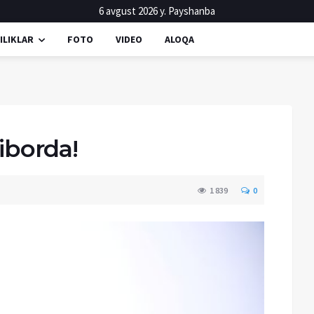
6 avgust 2026 y. Payshanba
ILIKLAR
FOTO
VIDEO
ALOQA
tiborda!
1 839
0