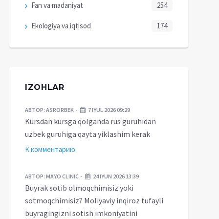
Fan va madaniyat
254
Ekologiya va iqtisod
174
IZOHLAR
АВТОР:
ASRORBEK
7 IYUL 2026 09:29
Kursdan kursga qolganda rus guruhidan
uzbek guruhiga qayta yiklashim kerak
К комментарию
АВТОР:
MAYO CLINIC
24 IYUN 2026 13:39
Buyrak sotib olmoqchimisiz yoki
sotmoqchimisiz? Moliyaviy inqiroz tufayli
buyragingizni sotish imkoniyatini