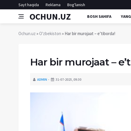
Sayt haqida
Reklama
Bog'lanish
OCHUN.UZ
BOSH SAHIFA
YANG
Ochun.uz
»
O'zbekiston
» Har bir murojaat – e’tiborda!
Har bir murojaat – e’
ADMIN
31-07-2025, 09:30