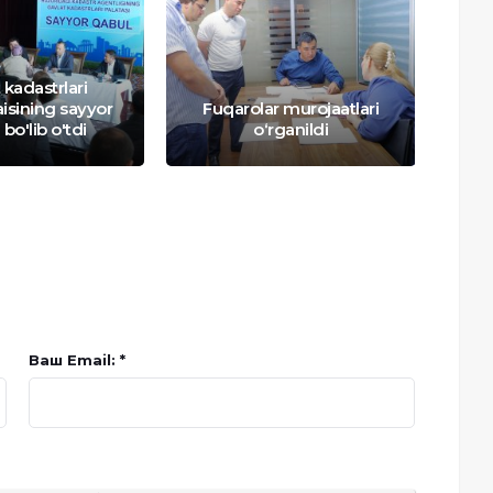
 kadastrlari
aisining sayyor
Fuqarolar murojaatlari
S
 bo'lib o'tdi
o‘rganildi
imk
Ваш Email: *