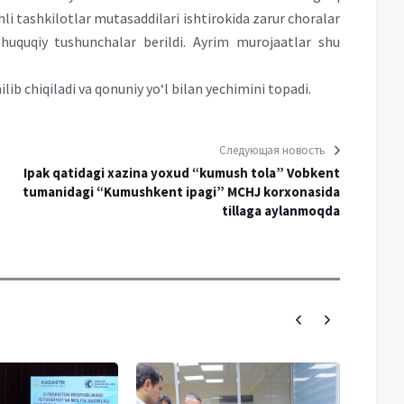
i tashkilotlar mutasaddilari ishtirokida zarur choralar
a huquqiy tushunchalar berildi. Ayrim murojaatlar shu
ib chiqiladi va qonuniy yo‘l bilan yechimini topadi.
Следующая новость
Ipak qatidagi xazina yoxud “kumush tola” Vobkent
tumanidagi “Kumushkent ipagi” MCHJ korxonasida
tillaga aylanmoqda