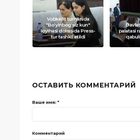
Vobkent tumanida
kuma
"Bo‘yinbog‘siz kun"
Davlat
 qanday
loyihasi doirasida Press-
palatasi r
?
tur tashkil etildi
qabuli
ОСТАВИТЬ КОММЕНТАРИЙ
Ваше имя: *
Комментарий