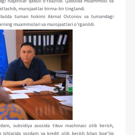
gi fuqarolar qabuli o‘tkazildi. Qabulda muammosi va
tlashib, murojaatlar birma-bir tinglandi.
abulda tuman hokimi Akmal Ostonov va tumandagi
larning muammolari va murojaatlari o'rganildi.
dam, subsidiya asosida tikuv mashinasi olib berish,
h ishlarida yordam va kredit olib berish bilan bog'liq