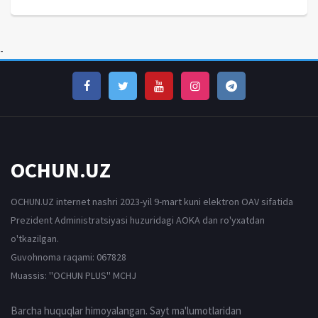
-
OCHUN.UZ
OCHUN.UZ internet nashri 2023-yil 9-mart kuni elektron OAV sifatida
Prezident Administratsiyasi huzuridagi AOKA dan ro'yxatdan
o'tkazilgan.
Guvohnoma raqami: 067828
Muassis: ''OCHUN PLUS'' MCHJ
Barcha huquqlar himoyalangan. Sayt ma'lumotlaridan