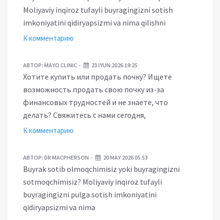
Moliyaviy inqiroz tufayli buyragingizni sotish
imkoniyatini qidiryapsizmi va nima qilishni
К комментарию
АВТОР:
MAYO CLINIC
23 IYUN 2026 19:25
Хотите купить или продать почку? Ищете
возможность продать свою почку из-за
финансовых трудностей и не знаете, что
делать? Свяжитесь с нами сегодня,
К комментарию
АВТОР:
DR MACPHERSON
20 MAY 2026 05:53
Buyrak sotib olmoqchimisiz yoki buyragingizni
sotmoqchimisiz? Moliyaviy inqiroz tufayli
buyragingizni pulga sotish imkoniyatini
qidiryapsizmi va nima