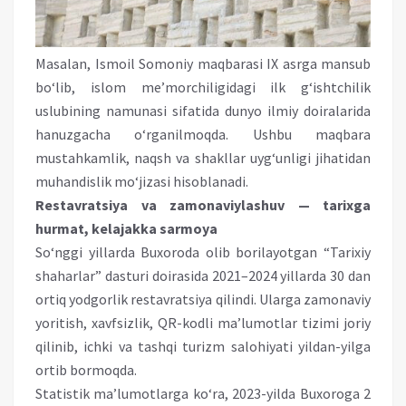
Masalan, Ismoil Somoniy maqbarasi IX asrga mansub
bo‘lib, islom me’morchiligidagi ilk g‘ishtchilik
uslubining namunasi sifatida dunyo ilmiy doiralarida
hanuzgacha o‘rganilmoqda. Ushbu maqbara
mustahkamlik, naqsh va shakllar uyg‘unligi jihatidan
muhandislik mo‘jizasi hisoblanadi.
Restavratsiya va zamonaviylashuv — tarixga
hurmat, kelajakka sarmoya
So‘nggi yillarda Buxoroda olib borilayotgan “Tarixiy
shaharlar” dasturi doirasida 2021–2024 yillarda 30 dan
ortiq yodgorlik restavratsiya qilindi. Ularga zamonaviy
yoritish, xavfsizlik, QR-kodli ma’lumotlar tizimi joriy
qilinib, ichki va tashqi turizm salohiyati yildan-yilga
ortib bormoqda.
Statistik ma’lumotlarga ko‘ra, 2023-yilda Buxoroga 2