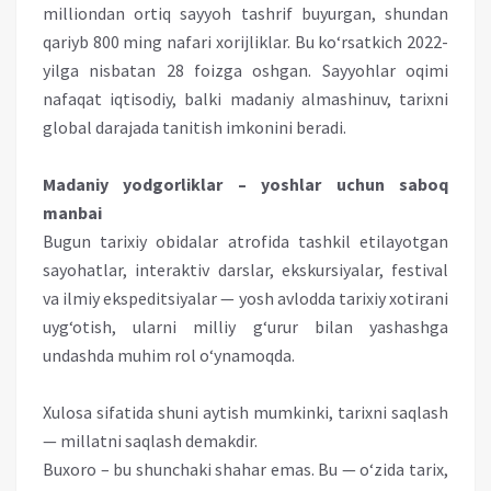
milliondan ortiq sayyoh tashrif buyurgan, shundan
qariyb 800 ming nafari xorijliklar. Bu ko‘rsatkich 2022-
yilga nisbatan 28 foizga oshgan. Sayyohlar oqimi
nafaqat iqtisodiy, balki madaniy almashinuv, tarixni
global darajada tanitish imkonini beradi.
Madaniy yodgorliklar – yoshlar uchun saboq
manbai
Bugun tarixiy obidalar atrofida tashkil etilayotgan
sayohatlar, interaktiv darslar, ekskursiyalar, festival
va ilmiy ekspeditsiyalar — yosh avlodda tarixiy xotirani
uyg‘otish, ularni milliy g‘urur bilan yashashga
undashda muhim rol o‘ynamoqda.
Xulosa sifatida shuni aytish mumkinki, tarixni saqlash
— millatni saqlash demakdir.
Buxoro – bu shunchaki shahar emas. Bu — o‘zida tarix,