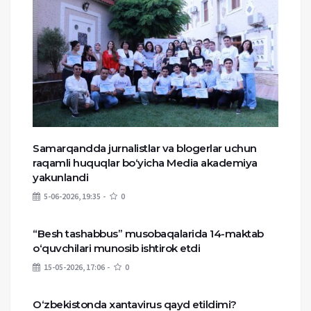
Samarqandda jurnalistlar va blogerlar uchun
raqamli huquqlar bo‘yicha Media akademiya
yakunlandi
5-06-2026, 19:35
0
“Besh tashabbus” musobaqalarida 14-maktab
o‘quvchilari munosib ishtirok etdi
15-05-2026, 17:06
0
O‘zbekistonda xantavirus qayd etildimi?