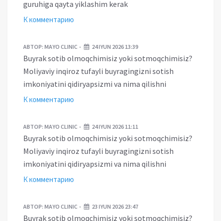
guruhiga qayta yiklashim kerak
К комментарию
АВТОР:
MAYO CLINIC
24 IYUN 2026 13:39
Buyrak sotib olmoqchimisiz yoki sotmoqchimisiz?
Moliyaviy inqiroz tufayli buyragingizni sotish
imkoniyatini qidiryapsizmi va nima qilishni
К комментарию
АВТОР:
MAYO CLINIC
24 IYUN 2026 11:11
Buyrak sotib olmoqchimisiz yoki sotmoqchimisiz?
Moliyaviy inqiroz tufayli buyragingizni sotish
imkoniyatini qidiryapsizmi va nima qilishni
К комментарию
АВТОР:
MAYO CLINIC
23 IYUN 2026 23:47
Buyrak sotib olmoqchimisiz yoki sotmoqchimisiz?