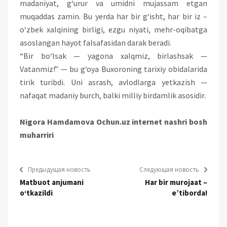
madaniyat, g‘urur va umidni mujassam etgan
muqaddas zamin. Bu yerda har bir g‘isht, har bir iz –
o‘zbek xalqining birligi, ezgu niyati, mehr-oqibatga
asoslangan hayot falsafasidan darak beradi.
“Bir bo‘lsak — yagona xalqmiz, birlashsak —
Vatanmiz!” — bu g‘oya Buxoroning tarixiy obidalarida
tirik turibdi. Uni asrash, avlodlarga yetkazish —
nafaqat madaniy burch, balki milliy birdamlik asosidir.
Nigora Hamdamova Ochun.uz internet nashri bosh
muharriri
Предыдущая новость
Следующая новость
Matbuot anjumani
Har bir murojaat –
o‘tkazildi
e’tiborda!