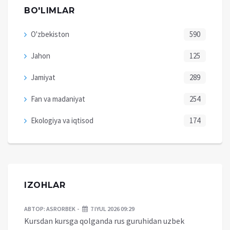
BO'LIMLAR
O'zbekiston
590
Jahon
125
Jamiyat
289
Fan va madaniyat
254
Ekologiya va iqtisod
174
IZOHLAR
АВТОР:
ASRORBEK
7 IYUL 2026 09:29
Kursdan kursga qolganda rus guruhidan uzbek