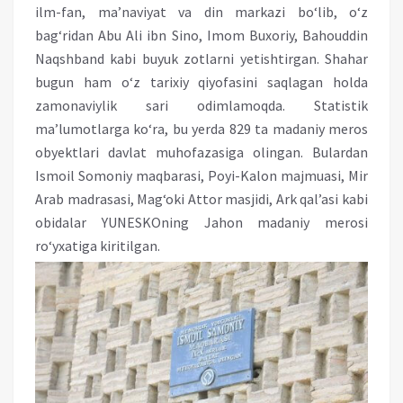
ilm-fan, ma’naviyat va din markazi bo‘lib, o‘z
bag‘ridan Abu Ali ibn Sino, Imom Buxoriy, Bahouddin
Naqshband kabi buyuk zotlarni yetishtirgan. Shahar
bugun ham o‘z tarixiy qiyofasini saqlagan holda
zamonaviylik sari odimlamoqda. Statistik
ma’lumotlarga ko‘ra, bu yerda 829 ta madaniy meros
obyektlari davlat muhofazasiga olingan. Bulardan
Ismoil Somoniy maqbarasi, Poyi-Kalon majmuasi, Mir
Arab madrasasi, Mag‘oki Attor masjidi, Ark qal’asi kabi
obidalar YUNESKOning Jahon madaniy merosi
ro‘yxatiga kiritilgan.