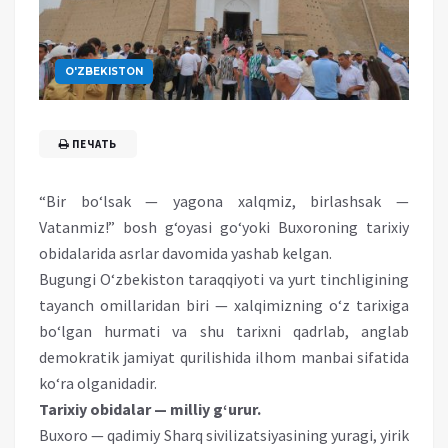
O'ZBEKISTON
ПЕЧАТЬ
“Bir bo‘lsak — yagona xalqmiz, birlashsak —
Vatanmiz!” bosh g‘oyasi go‘yoki Buxoroning tarixiy
obidalarida asrlar davomida yashab kelgan.
Bugungi O‘zbekiston taraqqiyoti va yurt tinchligining
tayanch omillaridan biri — xalqimizning o‘z tarixiga
bo‘lgan hurmati va shu tarixni qadrlab, anglab
demokratik jamiyat qurilishida ilhom manbai sifatida
ko‘ra olganidadir.
Tarixiy obidalar — milliy g‘urur.
Buxoro — qadimiy Sharq sivilizatsiyasining yuragi, yirik