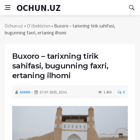
OCHUN.UZ
Ochun.uz
»
O'zbekiston
» Buxoro – tarixning tirik sahifasi,
bugunning faxri, ertaning ilhomi
Buxoro – tarixning tirik
sahifasi, bugunning faxri,
ertaning ilhomi
ADMIN
27-07-2025, 22:51
1 450
0