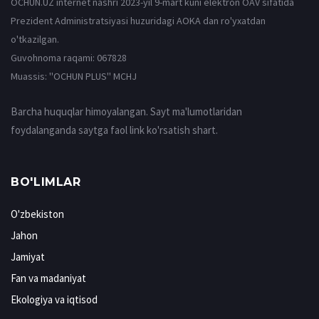
OCHUN.UZ internet nashri 2023-yil 9-mart kuni elektron OAV sifatida
Prezident Administratsiyasi huzuridagi AOKA dan ro'yxatdan
o'tkazilgan.
Guvohnoma raqami: 067828
Muassis: ''OCHUN PLUS'' MCHJ
Barcha huquqlar himoyalangan. Sayt ma'lumotlaridan
foydalanganda saytga faol link ko'rsatish shart.
BO'LIMLAR
O'zbekiston
Jahon
Jamiyat
Fan va madaniyat
Ekologiya va iqtisod