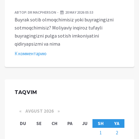
АВТОР:
DR MACPHERSON
20 MAY 2026 05:53
Buyrak sotib olmoqchimisiz yoki buyragingizni
sotmoqchimisiz? Moliyaviy inqiroz tufayli
buyragingizni pulga sotish imkoniyatini
qidiryapsizmi va nima
К комментарию
TAQVIM
«
AVGUST 2026 »
DU
SE
CH
PA
JU
SH
YA
1
2