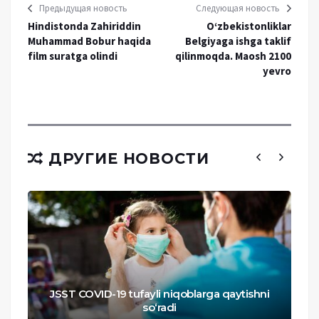
Предыдущая новость
Следующая новость
Hindistonda Zahiriddin
O‘zbekistonliklar
Muhammad Bobur haqida
Belgiyaga ishga taklif
film suratga olindi
qilinmoqda. ​Maosh 2100
yevro
ДРУГИЕ НОВОСТИ
JSST COVID-19 tufayli niqoblarga qaytishni
so‘radi