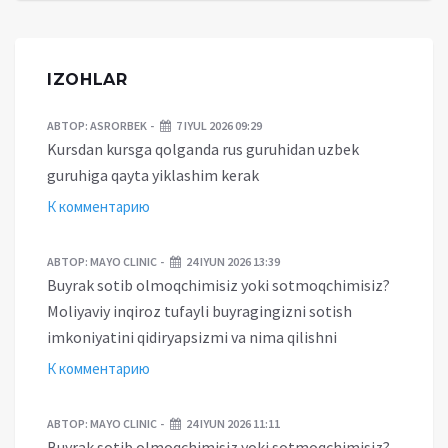
IZOHLAR
АВТОР:
ASRORBEK
7 IYUL 2026 09:29
Kursdan kursga qolganda rus guruhidan uzbek
guruhiga qayta yiklashim kerak
К комментарию
АВТОР:
MAYO CLINIC
24 IYUN 2026 13:39
Buyrak sotib olmoqchimisiz yoki sotmoqchimisiz?
Moliyaviy inqiroz tufayli buyragingizni sotish
imkoniyatini qidiryapsizmi va nima qilishni
К комментарию
АВТОР:
MAYO CLINIC
24 IYUN 2026 11:11
Buyrak sotib olmoqchimisiz yoki sotmoqchimisiz?