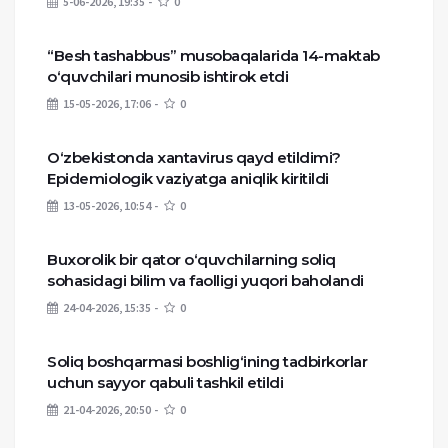
5-06-2026, 19:35
0
“Besh tashabbus” musobaqalarida 14-maktab
o‘quvchilari munosib ishtirok etdi
15-05-2026, 17:06
0
O‘zbekistonda xantavirus qayd etildimi?
Epidemiologik vaziyatga aniqlik kiritildi
13-05-2026, 10:54
0
Buxorolik bir qator o‘quvchilarning soliq
sohasidagi bilim va faolligi yuqori baholandi
24-04-2026, 15:35
0
Soliq boshqarmasi boshlig‘ining tadbirkorlar
uchun sayyor qabuli tashkil etildi
21-04-2026, 20:50
0