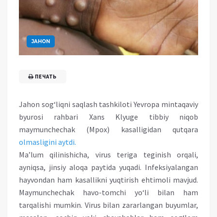
JAHON
ПЕЧАТЬ
Jahon sog‘liqni saqlash tashkiloti Yevropa mintaqaviy
byurosi rahbari Xans Klyuge tibbiy niqob
maymunchechak (Mpox) kasalligidan qutqara
olmasligini
aytdi.
Ma’lum qilinishicha, virus teriga teginish orqali,
ayniqsa, jinsiy aloqa paytida yuqadi. Infeksiyalangan
hayvondan ham kasallikni yuqtirish ehtimoli mavjud.
Maymunchechak havo-tomchi yo‘li bilan ham
tarqalishi mumkin. Virus bilan zararlangan buyumlar,