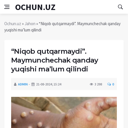
OCHUN.UZ
Ochun.uz
»
Jahon
» “Niqob qutqarmaydi”. Maymunchechak qanday
yuqishi ma’lum qilindi
“Niqob qutqarmaydi”.
Maymunchechak qanday
yuqishi ma’lum qilindi
ADMIN
21-08-2024, 15:24
3 298
0