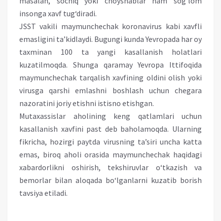
masalan, sochiq yoki choyshablar ham sog‘lom
insonga xavf tug‘diradi.
JSST vakili maymunchechak koronavirus kabi xavfli
emasligini ta’kidlaydi. Bugungi kunda Yevropada har oy
taxminan 100 ta yangi kasallanish holatlari
kuzatilmoqda. Shunga qaramay Yevropa Ittifoqida
maymunchechak tarqalish xavfining oldini olish yoki
virusga qarshi emlashni boshlash uchun chegara
nazoratini joriy etishni istisno etishgan.
Mutaxassislar aholining keng qatlamlari uchun
kasallanish xavfini past deb baholamoqda. Ularning
fikricha, hozirgi paytda virusning ta’siri uncha katta
emas, biroq aholi orasida maymunchechak haqidagi
xabardorlikni oshirish, tekshiruvlar o‘tkazish va
bemorlar bilan aloqada bo‘lganlarni kuzatib borish
tavsiya etiladi.