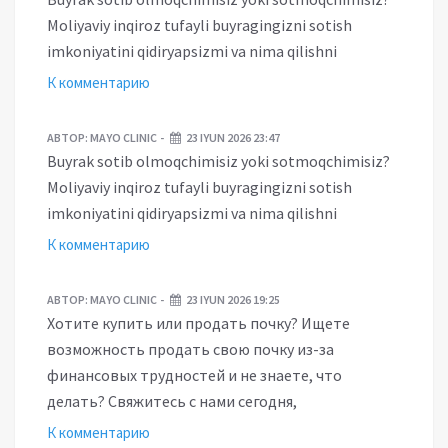
Moliyaviy inqiroz tufayli buyragingizni sotish
imkoniyatini qidiryapsizmi va nima qilishni
К комментарию
АВТОР:
MAYO CLINIC
23 IYUN 2026 23:47
Buyrak sotib olmoqchimisiz yoki sotmoqchimisiz?
Moliyaviy inqiroz tufayli buyragingizni sotish
imkoniyatini qidiryapsizmi va nima qilishni
К комментарию
АВТОР:
MAYO CLINIC
23 IYUN 2026 19:25
Хотите купить или продать почку? Ищете
возможность продать свою почку из-за
финансовых трудностей и не знаете, что
делать? Свяжитесь с нами сегодня,
К комментарию