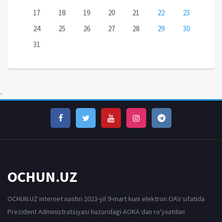
17
18
19
20
21
22
23
24
25
26
27
28
29
30
31
-
OCHUN.UZ
OCHUN.UZ internet nashri 2023-yil 9-mart kuni elektron OAV sifatida
Prezident Administratsiyasi huzuridagi AOKA dan ro'yxatdan