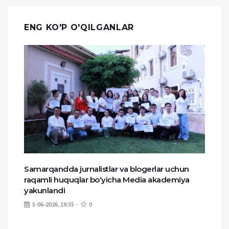
ENG KO'P O'QILGANLAR
Samarqandda jurnalistlar va blogerlar uchun
raqamli huquqlar bo‘yicha Media akademiya
yakunlandi
5-06-2026, 19:35
0