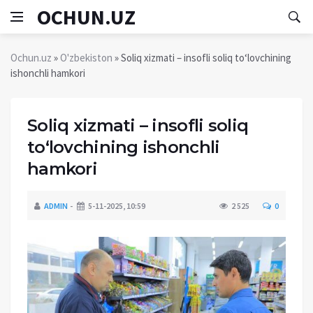
OCHUN.UZ
Ochun.uz
»
O'zbekiston
» Soliq xizmati – insofli soliq to‘lovchining
ishonchli hamkori
Soliq xizmati – insofli soliq
to‘lovchining ishonchli
hamkori
ADMIN
5-11-2025, 10:59
2 525
0