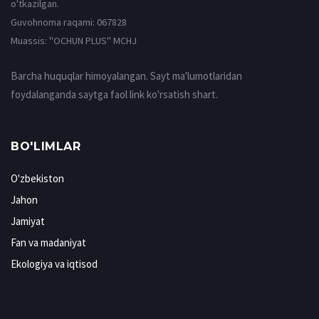
o'tkazilgan.
Guvohnoma raqami: 067828
Muassis: ''OCHUN PLUS'' MCHJ
Barcha huquqlar himoyalangan. Sayt ma'lumotlaridan
foydalanganda saytga faol link ko'rsatish shart.
BO'LIMLAR
O'zbekiston
Jahon
Jamiyat
Fan va madaniyat
Ekologiya va iqtisod