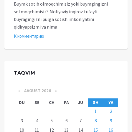
Buyrak sotib olmoqchimisiz yoki buyragingizni
sotmoqchimisiz? Moliyaviy inqiroz tufayli
buyragingizni pulga sotish imkoniyatini
qidiryapsizmi va nima
К комментарию
TAQVIM
«
AVGUST 2026 »
DU
SE
CH
PA
JU
SH
YA
1
2
3
4
5
6
7
8
9
10
11
12
13
14
15
16