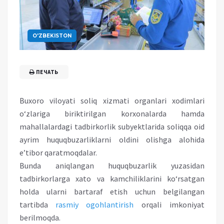
O'ZBEKISTON
ПЕЧАТЬ
Buxoro viloyati soliq xizmati organlari xodimlari
o‘zlariga biriktirilgan korxonalarda hamda
mahallalardagi tadbirkorlik subyektlarida soliqqa oid
ayrim huquqbuzarliklarni oldini olishga alohida
e’tibor qaratmoqdalar.
Bunda aniqlangan huquqbuzarlik yuzasidan
tadbirkorlarga xato va kamchiliklarini ko‘rsatgan
holda ularni bartaraf etish uchun belgilangan
tartibda
rasmiy ogohlantirish
orqali imkoniyat
berilmoqda.